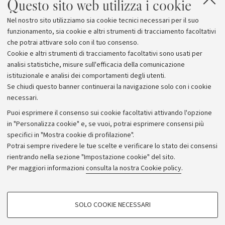
Questo sito web utilizza i cookie
con l’ambiente e l’ecosistema.
Nel nostro sito utilizziamo sia cookie tecnici necessari per il suo
Maggiori informazioni sul programma di
funzionamento, sia cookie e altri strumenti di tracciamento facoltativi
Giardini&Terrazzi
che potrai attivare solo con il tuo consenso.
Cookie e altri strumenti di tracciamento facoltativi sono usati per
analisi statistiche, misure sull'efficacia della comunicazione
istituzionale e analisi dei comportamenti degli utenti.
Se chiudi questo banner continuerai la navigazione solo con i cookie
necessari.
Archivio
Puoi esprimere il consenso sui cookie facoltativi attivando l'opzione
in "Personalizza cookie" e, se vuoi, potrai esprimere consensi più
Comunicati stampa
specifici in "Mostra cookie di profilazione".
Redazione
Potrai sempre rivedere le tue scelte e verificare lo stato dei consensi
rientrando nella sezione "Impostazione cookie" del sito.
Rassegna stampa
Per maggiori informazioni
consulta la nostra Cookie policy
.
Seguici su:
COOKIE DI PROFILAZIONE - FACOLTATIVI
SOLO COOKIE NECESSARI
Si tratta di cookie utilizzati per analizzare le caratteristiche della navigazione
degli utenti, creare profili in base al loro comportamento sul sito, per analisi