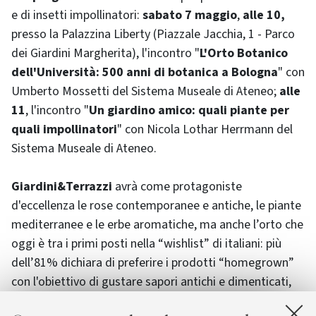
e di insetti impollinatori:
sabato 7 maggio
,
alle 10,
presso la Palazzina Liberty (Piazzale Jacchia, 1 - Parco
dei Giardini Margherita), l'incontro "
L'Orto Botanico
dell'Università: 500 anni di botanica a Bologna
" con
Umberto Mossetti del Sistema Museale di Ateneo;
alle
11
, l'incontro "
Un giardino amico: quali piante per
quali impollinatori
" con Nicola Lothar Herrmann del
Sistema Museale di Ateneo.
Giardini&Terrazzi
avrà come protagoniste
d'eccellenza le rose contemporanee e antiche, le piante
mediterranee e le erbe aromatiche, ma anche l’orto che
oggi è tra i primi posti nella “wishlist” di italiani: più
dell’81% dichiara di preferire i prodotti “homegrown”
con l'obiettivo di gustare sapori antichi e dimenticati,
frutti coltivati senza l’uso di additivi chimici, in armonia