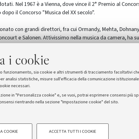
otati. Nel 1967 è a Vienna, dove vince il 2° Premio al Concor
 dopo il Concorso "Musica del XX secolo".
nato con grandi direttori, fra cui Ormandy, Mehta, Dohnanyi
ncourt e Salonen. Attivissimo nella musica da camera, ha s
icisti di oggi. Insegna alla Musikhochschule di Vienna.
a i cookie
suo funzionamento, sia cookie e altri strumenti di tracciamento facoltativi ch
er analisi statistiche, misure sull'efficacia della comunicazione istituzional
cookie necessari.
zione in "Personalizza cookie" e, se vuoi, potrai esprimere consensi più spec
consensi rientrando nella sezione "Impostazione cookie" del sito.
stampa
COOKIE TECNICI - NECESSAR
ORUM - Università di Bologna - Via Zamboni, 33 - 40126 Bologna
A COOKIE
ACCETTA TUTTI I COOKIE
gazione degli utenti, creare profili in
Si tratta di cookie tecnici utilizzati, a