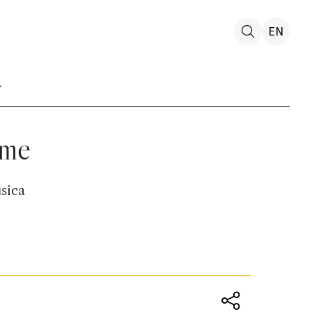
EN
eme
sica