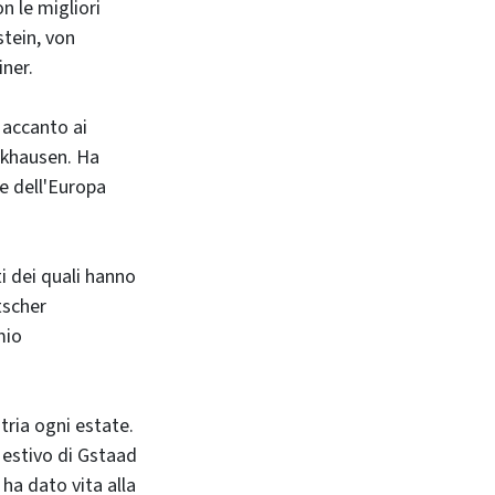
n le migliori
stein, von
iner.
 accanto ai
ockhausen. Ha
e dell'Europa
i dei quali hanno
tscher
mio
tria ogni estate.
 estivo di Gstaad
ha dato vita alla