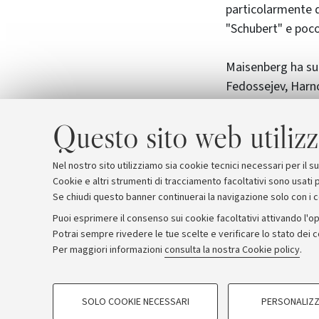
particolarmente d
"Schubert" e poco
Maisenberg ha suo
Fedossejev, Harno
dei più grandi mus
Questo sito web utilizz
Nel nostro sito utilizziamo sia cookie tecnici necessari per il 
Cookie e altri strumenti di tracciamento facoltativi sono usati p
Se chiudi questo banner continuerai la navigazione solo con i 
Puoi esprimere il consenso sui cookie facoltativi attivando l'op
Potrai sempre rivedere le tue scelte e verificare lo stato dei 
Archivio
Comunicati stampa
Redazione
Rassegna 
Per maggiori informazioni
consulta la nostra Cookie policy
.
COOKIE DI PROFILAZIONE - FACOLTATIVI
© Copyright 2026 - ALMA MATER STUDI
SOLO COOKIE NECESSARI
PERSONALIZZ
Si tratta di cookie utilizzati per analizzare le caratteristiche della navi