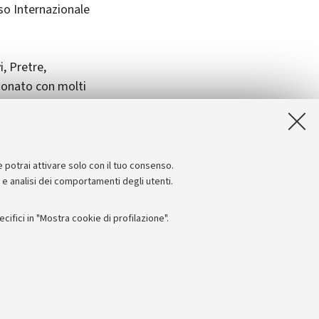
so Internazionale
, Pretre,
uonato con molti
e potrai attivare solo con il tuo consenso.
e e analisi dei comportamenti degli utenti.
ifici in "Mostra cookie di profilazione".
Seguici su:
I
 - PI: 01131710376 - CF: 80007010376
 titolo esemplificativo, per il corretto funzionamento del sito, salvare