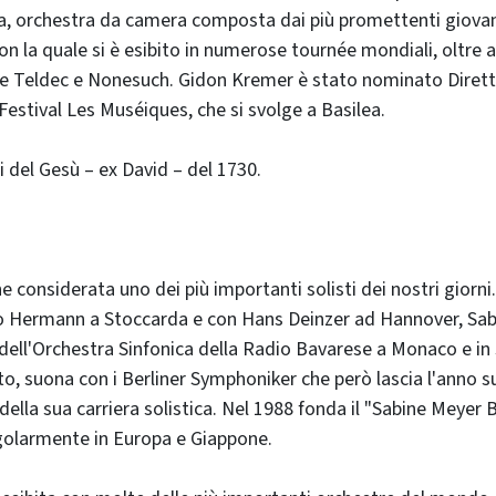
, orchestra da camera composta dai più promettenti giovani
 con la quale si è esibito in numerose tournée mondiali, oltre a
te Teldec e Nonesuch. Gidon Kremer è stato nominato Diretto
Festival Les Muséiques, che si svolge a Basilea.
 del Gesù – ex David – del 1730.
e considerata uno dei più importanti solisti dei nostri giorni
o Hermann a Stoccarda e con Hans Deinzer ad Hannover, Sab
 dell'Orchestra Sinfonica della Radio Bavarese a Monaco e i
etto, suona con i Berliner Symphoniker che però lascia l'anno 
i della sua carriera solistica. Nel 1988 fonda il "Sabine Meyer
egolarmente in Europa e Giappone.