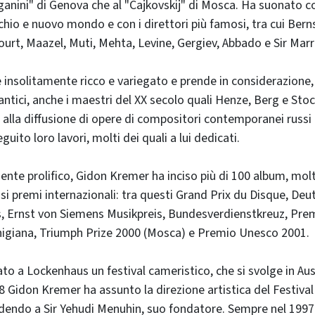
ganini" di Genova che al "Čajkovskij" di Mosca. Ha suonato co
chio e nuovo mondo e con i direttori più famosi, tra cui Bern
urt, Maazel, Muti, Mehta, Levine, Gergiev, Abbado e Sir Marr
 è insolitamente ricco e variegato e prende in considerazione,
mantici, anche i maestri del XX secolo quali Henze, Berg e St
 alla diffusione di opere di compositori contemporanei russi 
guito loro lavori, molti dei quali a lui dedicati.
nte prolifico, Gidon Kremer ha inciso più di 100 album, molt
osi premi internazionali: tra questi Grand Prix du Disque, Deu
s, Ernst von Siemens Musikpreis, Bundesverdienstkreuz, Pre
higiana, Triumph Prize 2000 (Mosca) e Premio Unesco 2001.
to a Lockenhaus un festival cameristico, che si svolge in Aus
8 Gidon Kremer ha assunto la direzione artistica del Festival
edendo a Sir Yehudi Menuhin, suo fondatore. Sempre nel 1997 