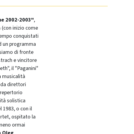
eme 2002-2003"
,
a
(con inizio come
 tempo conquistati
 ed un programma
siamo di fronte
strach e vincitore
eth", il "Paganini"
a musicalità
da direttori
repertorio
vità solistica
l 1983, o con il
tet, ospitato la
omeno ormai
a
Oleg