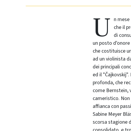
U
n mese 
che il 
di cons
un posto d'onore
che costituisce 
ad un violinista d
dei principali con
ed il "Čajkovskij"
profonda, che rec
come Bernstein, v
cameristico. Non d
affianca con passi
Sabine Meyer Bläs
scorsa stagione 
consolidato, e tr