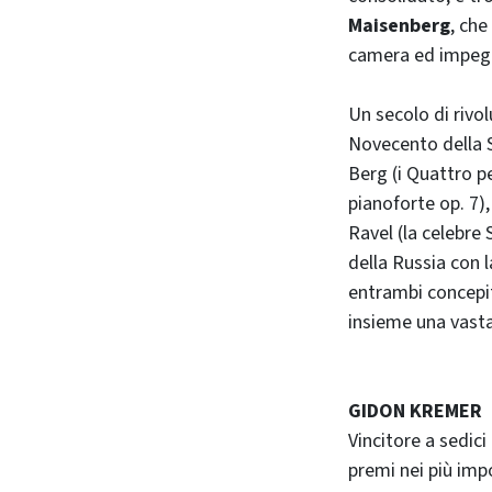
Maisenberg
, che
camera ed impegn
Un secolo di rivo
Novecento della S
Berg (i Quattro pe
pianoforte op. 7)
Ravel (la celebre 
della Russia con l
entrambi concepiti
insieme una vast
GIDON KREMER
Vincitore a sedici
premi nei più impo