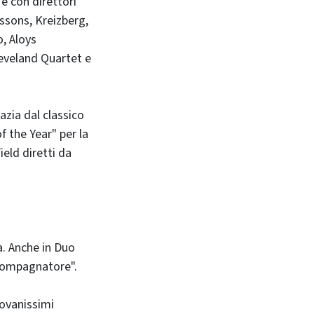
e con direttori
ssons, Kreizberg,
, Aloys
leveland Quartet e
azia dal classico
 the Year" per la
ield diretti da
a. Anche in Duo
ccompagnatore".
iovanissimi