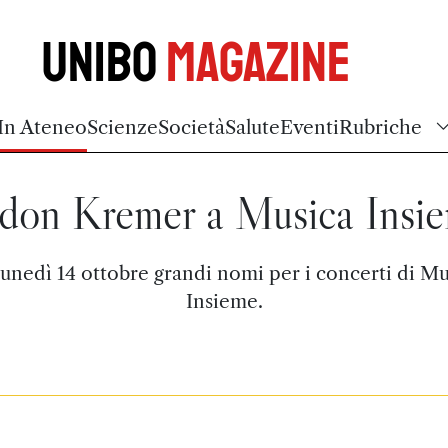
Unibo
Magazine
In Ateneo
Scienze
Società
Salute
Eventi
Rubriche
don Kremer a Musica Insi
lunedì 14 ottobre grandi nomi per i concerti di Mu
Insieme.