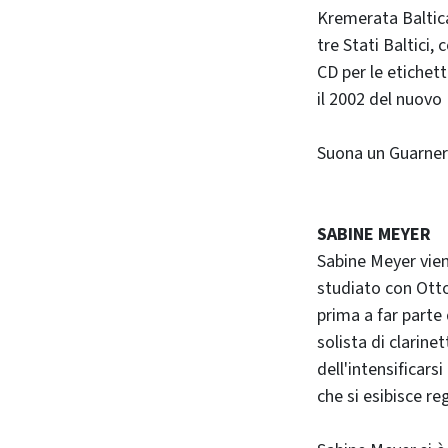
Kremerata Baltica
tre Stati Baltici,
CD per le etichet
il 2002 del nuovo 
Suona un Guarneri
SABINE MEYER
Sabine Meyer vien
studiato con Ott
prima a far parte
solista di clarin
dell'intensificars
che si esibisce r