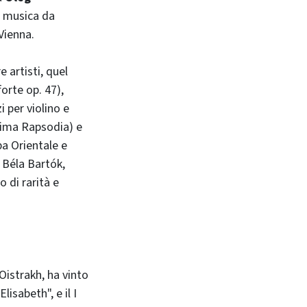
la musica da
Vienna.
 artisti, quel
orte op. 47),
 per violino e
rima Rapsodia) e
pa Orientale e
 Béla Bartók,
o di rarità e
 Oistrakh, ha vinto
lisabeth", e il I