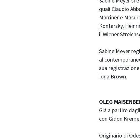
Sabine Meyer si è
quali Claudio Abb
Marriner e Masure
Kontarsky, Heinri
il Wiener Streichs
Sabine Meyer regis
al contemporaneo.
sua registrazione 
Iona Brown.
OLEG MAISENBE
Già a partire dagl
con Gidon Kremer
Originario di Odes