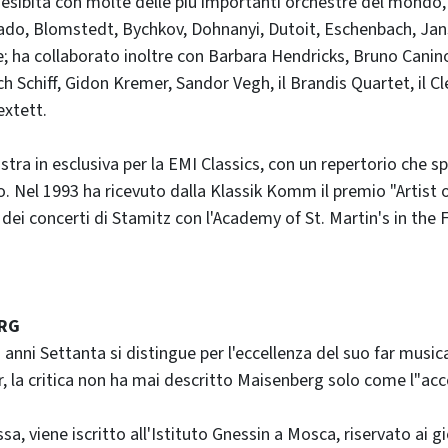
 esibita con molte delle più importanti orchestre del mondo, 
ado, Blomstedt, Bychkov, Dohnanyi, Dutoit, Eschenbach, Jan
; ha collaborato inoltre con Barbara Hendricks, Bruno Canino
ch Schiff, Gidon Kremer, Sandor Vegh, il Brandis Quartet, il C
extett.
tra in esclusiva per la EMI Classics, con un repertorio che sp
 Nel 1993 ha ricevuto dalla Klassik Komm il premio "Artist of
dei concerti di Stamitz con l'Academy of St. Martin's in the F
RG
i anni Settanta si distingue per l'eccellenza del suo far music
, la critica non ha mai descritto Maisenberg solo come l"a
sa, viene iscritto all'Istituto Gnessin a Mosca, riservato ai g