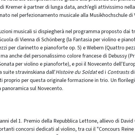
 di Kremer è partner di lunga data, anch'egli attivissimo nel
ato nel perfezionamento musicale alla Musikhochschule di 
luzioni musicali si dispiegherà nel programma proposto dai tre
cuola di Vienna di Schönberg (la Fantasia per violino e pianof
zzi per clarinetto e pianoforte op. 5) e Webern (Quattro pezzi
, ma anche del personalissimo colore francese di Debussy (P
Sonata per violino e pianoforte), e poi il Novecento dell'Euro
a suite stravinskiana dall'
Histoire du Soldat
ed i
Contrasts
di
 proprio per questa originale formazione in trio. Un florilegi
a panoramica sul Novecento.
 anni del 1. Premio della Repubblica Lettone, allievo di David
rtanti concorsi dedicati al violino, tra cui il "Concours Reine E