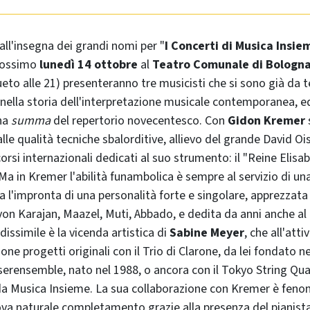
all'insegna dei grandi nomi per "
I Concerti di Musica Insi
prossimo
lunedì 14 ottobre
al
Teatro Comunale di Bologn
ueto alle 21) presenteranno tre musicisti che si sono già da
 nella storia dell'interpretazione musicale contemporanea,
una
summa
del repertorio novecentesco. Con
Gidon Kremer
alle qualità tecniche sbalorditive, allievo del grande David Oi
corsi internazionali dedicati al suo strumento: il "Reine Elisab
. Ma in Kremer l'abilità funambolica è sempre al servizio di un
a l'impronta di una personalità forte e singolare, apprezzata 
on Karajan, Maazel, Muti, Abbado, e dedita da anni anche al 
issimile è la vicenda artistica di
Sabine Meyer
, che all'atti
one progetti originali con il Trio di Clarone, da lei fondato ne
erensemble, nato nel 1988, o ancora con il Tokyo String Quar
da Musica Insieme. La sua collaborazione con Kremer è fen
ova naturale completamento grazie alla presenza del pianist