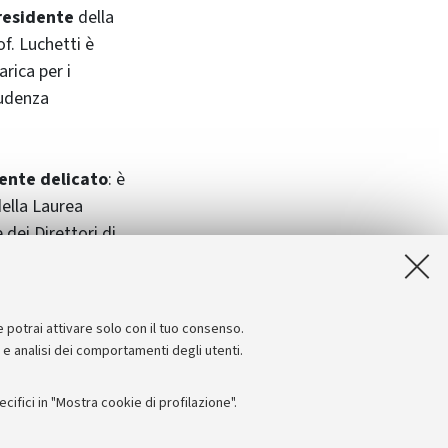
presidente
della
of. Luchetti è
rica per i
prudenza
ente delicato
: è
ella Laurea
 dei Direttori di
onti con le
rsitario,
e potrai attivare solo con il tuo consenso.
e e analisi dei comportamenti degli utenti.
ifici in "Mostra cookie di profilazione".
Seguici su: