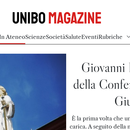
Unibo
Magazine
In Ateneo
Scienze
Società
Salute
Eventi
Rubriche
Giovanni 
della Confer
Giu
È la prima volta che u
carica. A seguito della