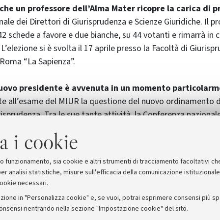
 che un professore dell’Alma Mater ricopre la carica di 
le dei Direttori di Giurisprudenza e Scienze Giuridiche. Il pr
2 schede a favore e due bianche, su 44 votanti e rimarrà in ca
 L’elezione si è svolta il 17 aprile presso la Facoltà di Giuris
i Roma “La Sapienza”.
uovo presidente è avvenuta in un momento particolarm
te all’esame del MIUR la questione del nuovo ordinamento d
isprudenza. Tra le sue tante attività, la Conferenza nazionale
Scienze Giuridiche rappresenta i dipartimenti durante i confr
a i cookie
rime pareri sui provvedimenti che riguardano il sistema unive
proposte agli organi competenti.
suo funzionamento, sia cookie e altri strumenti di tracciamento facoltativi ch
er analisi statistiche, misure sull'efficacia della comunicazione istituzional
cookie necessari.
zione in "Personalizza cookie" e, se vuoi, potrai esprimere consensi più spec
consensi rientrando nella sezione "Impostazione cookie" del sito.
stampa