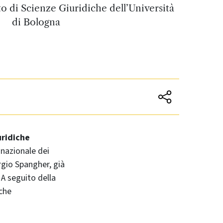
to di Scienze Giuridiche dell’Università
di Bologna
uridiche
 nazionale dei
rgio Spangher, già
 A seguito della
iche