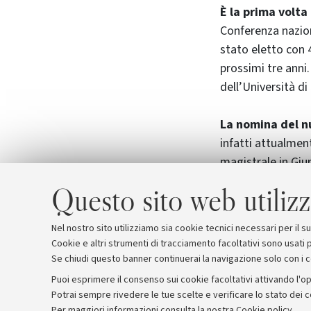
È la prima volta
Conferenza naziona
stato eletto con 4
prossimi tre anni.
dell’Università d
La nomina del n
infatti attualmen
magistrale in Giur
Giurisprudenza e 
Questo sito web utilizz
istituzioni ed esp
avanzando anche 
Nel nostro sito utilizziamo sia cookie tecnici necessari per il 
Cookie e altri strumenti di tracciamento facoltativi sono usati p
Se chiudi questo banner continuerai la navigazione solo con i 
Puoi esprimere il consenso sui cookie facoltativi attivando l'op
Potrai sempre rivedere le tue scelte e verificare lo stato dei 
Archivio
Comunicati stampa
Redazione
Rassegna 
Per maggiori informazioni
consulta la nostra Cookie policy
.