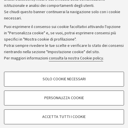
istituzionale e analisi dei comportamenti degli utenti.
Se chiudi questo banner continuerai la navigazione solo con i cookie
necessari.
Archivio
Puoi esprimere il consenso sui cookie facoltativi attivando l'opzione
in "Personalizza cookie" e, se vuoi, potrai esprimere consensi più
Comunicati stampa
specifici in "Mostra cookie di profilazione".
Redazione
Potrai sempre rivedere le tue scelte e verificare lo stato dei consensi
rientrando nella sezione "Impostazione cookie" del sito.
Rassegna stampa
Per maggiori informazioni
consulta la nostra Cookie policy
.
Seguici su:
COOKIE DI PROFILAZIONE - FACOLTATIVI
SOLO COOKIE NECESSARI
Si tratta di cookie utilizzati per analizzare le caratteristiche della navigazione
degli utenti, creare profili in base al loro comportamento sul sito, per analisi
di marketing.
PERSONALIZZA COOKIE
© Copyright 2026 - ALMA MATER STUDIORUM - Università di
Mostra cookie di profilazione
Bologna - Via Zamboni, 33 - 40126 Bologna - PI: 01131710376 -
Google/Youtube Video
CF: 80007010376
COOKIE TECNICI - NECESSARI
ACCETTA TUTTI I COOKIE
Facebook
Privacy
Note legali
Impostazioni Cookie
Si tratta di cookie tecnici utilizzati, a titolo esemplificativo, per il corretto