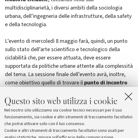
multidisciplinarietà, i diversi ambiti della sociologia
urbana, dell’ingegneria delle infrastrutture, della safety
e della tecnologia.
L’evento di mercoledì 8 maggio farà, quindi, un punto
sullo stato dell’arte scientifico e tecnologico della
ciclabilità che, per essere attuata, deve essere
supportata da politiche urbane attente alla complessità
del tema. La sessione finale dell’evento avrà, inoltre,
come obiettivo quello di trovare il
punto di incontro
tra scienza e governance cittadina
e riflettere sugli
Questo sito web utilizza i cookie
strumenti reali che gli enti locali dispongono per
favorire non solo l’uso della bicicletta ma anche la
Nel nostro sito utilizziamo sia cookie tecnici necessari per il suo
diffusione, in analogia alle capitali europee, di una
funzionamento, sia cookie e altri strumenti di tracciamento facoltativi
concreta cultura delle due ruote.
che potrai attivare solo con il tuo consenso.
Cookie e altri strumenti di tracciamento facoltativi sono usati per
analisi statistiche, misure sull'efficacia della comunicazione