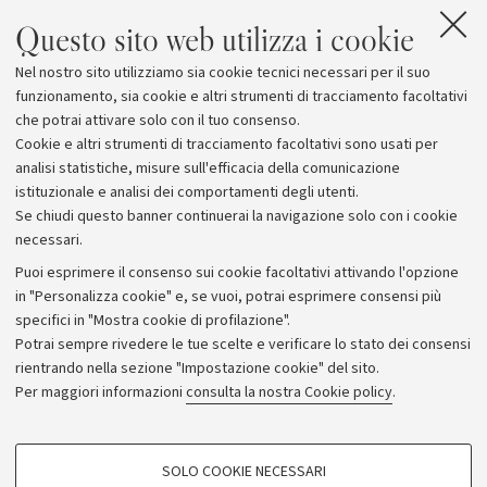
nuovi posti alloggio" per studenti".
Questo sito web utilizza i cookie
(*) si tratta di nuove modalità di gestione del percorso
Nel nostro sito utilizziamo sia cookie tecnici necessari per il suo
di studio, destinate ai lavoratori per ridurre il fenomeno
funzionamento, sia cookie e altri strumenti di tracciamento facoltativi
del fuori corso.
che potrai attivare solo con il tuo consenso.
Cookie e altri strumenti di tracciamento facoltativi sono usati per
analisi statistiche, misure sull'efficacia della comunicazione
istituzionale e analisi dei comportamenti degli utenti.
Se chiudi questo banner continuerai la navigazione solo con i cookie
necessari.
Archivio
Puoi esprimere il consenso sui cookie facoltativi attivando l'opzione
in "Personalizza cookie" e, se vuoi, potrai esprimere consensi più
Comunicati stampa
specifici in "Mostra cookie di profilazione".
Redazione
Potrai sempre rivedere le tue scelte e verificare lo stato dei consensi
rientrando nella sezione "Impostazione cookie" del sito.
Rassegna stampa
Per maggiori informazioni
consulta la nostra Cookie policy
.
Seguici su:
COOKIE DI PROFILAZIONE - FACOLTATIVI
SOLO COOKIE NECESSARI