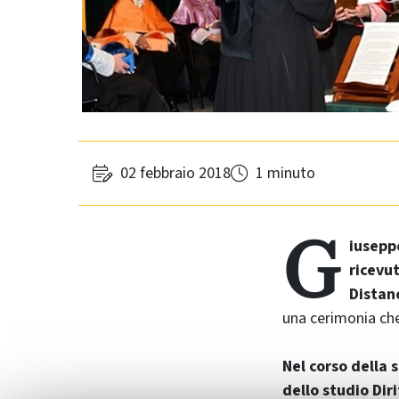
02 febbraio 2018
1 minuto
G
iusepp
ricevu
Distan
una cerimonia che
Nel corso della 
dello studio Dir