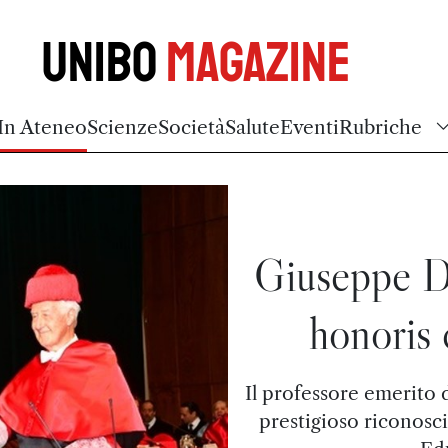
Unibo
Magazine
In Ateneo
Scienze
Società
Salute
Eventi
Rubriche
Giuseppe De
honoris
Il professore emerito d
prestigioso riconosc