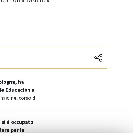
ucación a Distancia
ologna, ha
 de Educación a
naio nel corso di
i si è occupato
lare per la