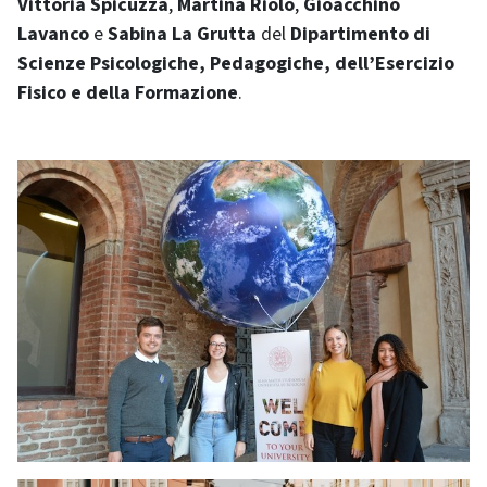
Vittoria Spicuzza
,
Martina Riolo
,
Gioacchino
Lavanco
e
Sabina La Grutta
del
Dipartimento di
Scienze Psicologiche, Pedagogiche, dell’Esercizio
Fisico e della Formazione
.