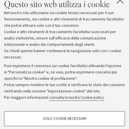
Questo sito web utilizza i cookie
Nel nostro sito utilizziamo sia cookie tecnici necessari per il suo
funzionamento, sia cookie e altri strumenti di tracciamento facoltativi
che potrai attivare solo con il tuo consenso.
Cookie e altri strumenti di tracciamento facoltativi sono usati per
analisi statistiche, misure sull'efficacia della comunicazione
istituzionale e analisi dei comportamenti degli utenti.
Se chiudi questo banner continuerai la navigazione solo con i cookie
necessari.
Archivio
Puoi esprimere il consenso sui cookie facoltativi attivando l'opzione
in "Personalizza cookie" e, se vuoi, potrai esprimere consensi più
Comunicati stampa
specifici in "Mostra cookie di profilazione".
Redazione
Potrai sempre rivedere le tue scelte e verificare lo stato dei consensi
rientrando nella sezione "Impostazione cookie" del sito.
Rassegna stampa
Per maggiori informazioni
consulta la nostra Cookie policy
.
Seguici su:
COOKIE DI PROFILAZIONE - FACOLTATIVI
SOLO COOKIE NECESSARI
Si tratta di cookie utilizzati per analizzare le caratteristiche della navigazione
degli utenti, creare profili in base al loro comportamento sul sito, per analisi