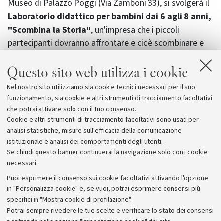
Museo di Palazzo Poggi (Via Zamboni 33), si svolgerà il
Laboratorio didattico per bambini dai 6 agli 8 anni,
"Scombina la Storia"
, un'impresa che i piccoli
partecipanti dovranno affrontare e cioè scombinare e
ricombinare gli antichi dipinti che decorano le pareti del
Questo sito web utilizza i cookie
Museo di Palazzo Poggi.
Nel nostro sito utilizziamo sia cookie tecnici necessari per il suo
Tutti i dettagli, info e prenotazioni sul
sito del Sistema
funzionamento, sia cookie e altri strumenti di tracciamento facoltativi
Museale di Ateneo
.
che potrai attivare solo con il tuo consenso.
Cookie e altri strumenti di tracciamento facoltativi sono usati per
analisi statistiche, misure sull'efficacia della comunicazione
istituzionale e analisi dei comportamenti degli utenti.
Se chiudi questo banner continuerai la navigazione solo con i cookie
necessari.
Archivio
Puoi esprimere il consenso sui cookie facoltativi attivando l'opzione
in "Personalizza cookie" e, se vuoi, potrai esprimere consensi più
Comunicati stampa
specifici in "Mostra cookie di profilazione".
Redazione
Potrai sempre rivedere le tue scelte e verificare lo stato dei consensi