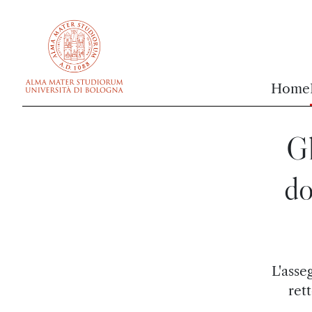
vai al contenuto della pagina
vai al menu di navigazione
Home
Gl
do
L'asse
ret