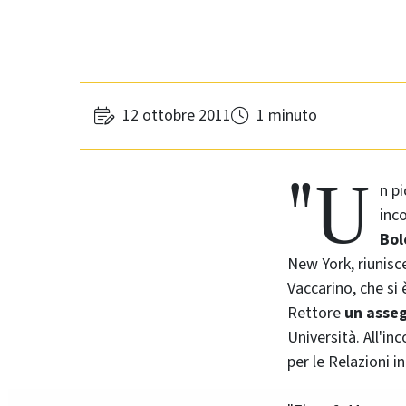
12 ottobre 2011
1 minuto
"U
n p
inc
Bo
New York
, riunis
Vaccarino, che si
Rettore
un asseg
Università. All'in
per le Relazioni i