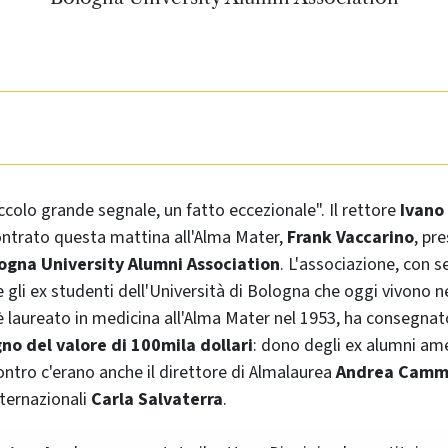
iccolo grande segnale, un fatto eccezionale". Il rettore
Ivano 
ontrato questa mattina all'Alma Mater,
Frank Vaccarino
, pr
logna
University
Alumni
Association
. L'associazione, con 
ce gli ex studenti dell'Università di Bologna che oggi vivono ne
 è laureato in medicina all'Alma Mater nel 1953, ha consegnat
no del valore di 100mila dollari
: dono degli ex alumni ame
contro c'erano anche il direttore di Almalaurea
Andrea Camme
nternazionali
Carla Salvaterra
.