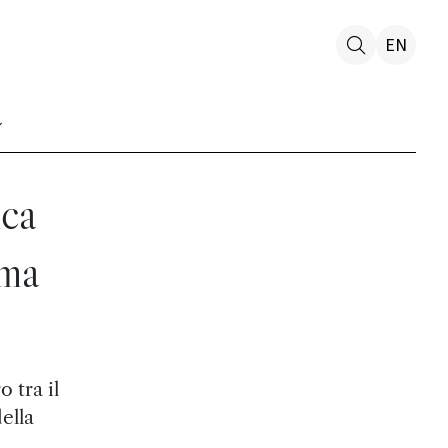
EN
ica
lma
 tra il
ella