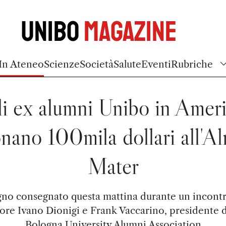
Unibo
Magazine
In Ateneo
Scienze
Società
Salute
Eventi
Rubriche
i ex alumni Unibo in Amer
nano 100mila dollari all'A
Mater
gno consegnato questa mattina durante un incontro
tore Ivano Dionigi e Frank Vaccarino, presidente d
Bologna University Alumni Association