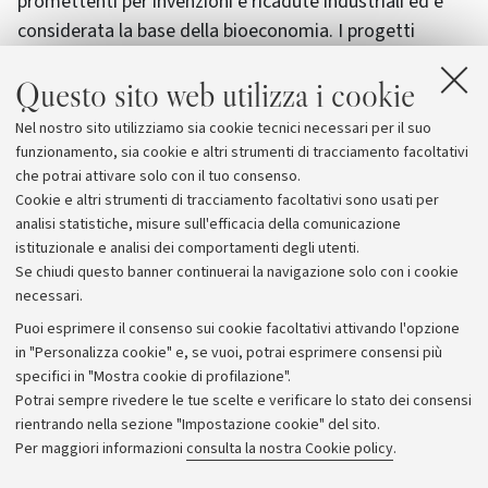
promettenti per invenzioni e ricadute industriali ed è
considerata la base della bioeconomia. I progetti
sviluppati dai team nell’ambito di iGEM sono rivolti
Questo sito web utilizza i cookie
all’ideazione di macchine biologiche di una qualche
utilità per l’uomo, con applicazioni in svariati campi, tra
Nel nostro sito utilizziamo sia cookie tecnici necessari per il suo
cui: food, energy, environment, health, medicine e
funzionamento, sia cookie e altri strumenti di tracciamento facoltativi
nano-manufacturing.
che potrai attivare solo con il tuo consenso.
Cookie e altri strumenti di tracciamento facoltativi sono usati per
analisi statistiche, misure sull'efficacia della comunicazione
istituzionale e analisi dei comportamenti degli utenti.
Se chiudi questo banner continuerai la navigazione solo con i cookie
necessari.
Archivio
Puoi esprimere il consenso sui cookie facoltativi attivando l'opzione
in "Personalizza cookie" e, se vuoi, potrai esprimere consensi più
Comunicati stampa
specifici in "Mostra cookie di profilazione".
Redazione
Potrai sempre rivedere le tue scelte e verificare lo stato dei consensi
rientrando nella sezione "Impostazione cookie" del sito.
Rassegna stampa
Per maggiori informazioni
consulta la nostra Cookie policy
.
Seguici su: