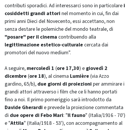
contributi sporadici. Ad interessarci sono in particolare
i
cosiddetti grandi attori
nel momento in cui, fin dai
primi anni Dieci del Novecento, essi accettano, non
senza destare le polemiche del mondo teatrale, di
"posare" per il cinema
contribuendo alla
legittimazione estetico-culturale
cercata dai
promotori del nuovo medium".
A seguire,
mercoledì 1
(
ore 17,30
) e
giovedì 2
dicembre
(
ore 18
), al cinema
Lumière
(via Azzo
gardino, 65/b),
due giorni di proiezioni
per ammirare i
grandi attori attraverso i film che ce li hanno portati
fino a noi. Il primo pomeriggio sarà introdotto da
Davide Gherardi
e prevede la proiezione commentata
di
due opere di Febo Mari
: "
Il fauno
" (Italia/1916 - 70')
e "
Attila
" (Italia/1918 - 53'), con accompagnamento al