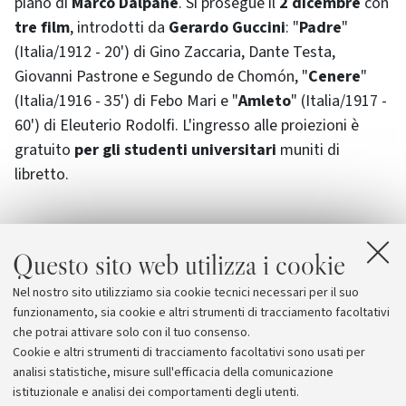
piano di
Marco Dalpane
. Si prosegue il
2 dicembre
con
tre film
, introdotti da
Gerardo Guccini
: "
Padre
"
(Italia/1912 - 20') di Gino Zaccaria, Dante Testa,
Giovanni Pastrone e Segundo de Chomón, "
Cenere
"
(Italia/1916 - 35') di Febo Mari e "
Amleto
" (Italia/1917 -
60') di Eleuterio Rodolfi. L'ingresso alle proiezioni è
gratuito
per gli studenti universitari
muniti di
libretto.
Questo sito web utilizza i cookie
Allegati
Nel nostro sito utilizziamo sia cookie tecnici necessari per il suo
Cimes
funzionamento, sia cookie e altri strumenti di tracciamento facoltativi
che potrai attivare solo con il tuo consenso.
Cookie e altri strumenti di tracciamento facoltativi sono usati per
analisi statistiche, misure sull'efficacia della comunicazione
istituzionale e analisi dei comportamenti degli utenti.