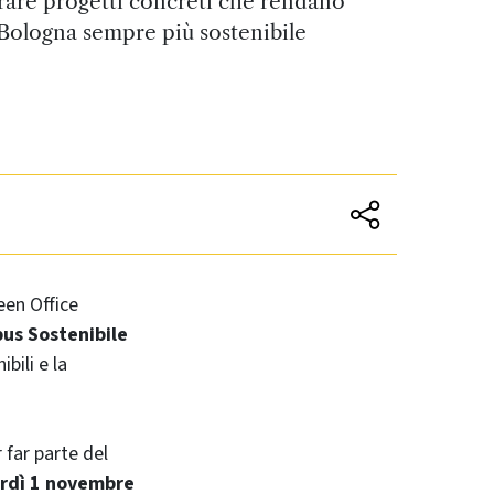
rare progetti concreti che rendano
i Bologna sempre più sostenibile
een Office
us Sostenibile
bili e la
r far parte del
rdì 1 novembre