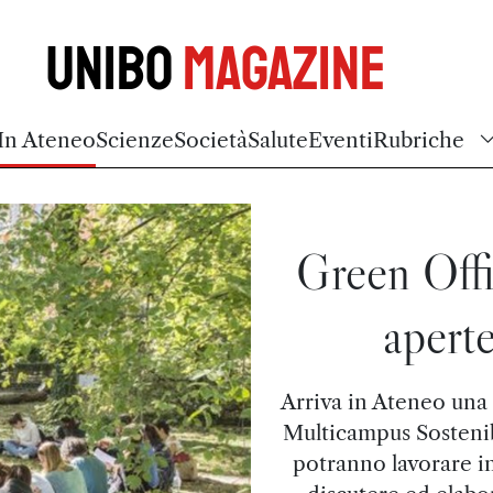
Unibo
Magazine
In Ateneo
Scienze
Società
Salute
Eventi
Rubriche
Green Offi
aperte
Arriva in Ateneo una 
Multicampus Sostenib
potranno lavorare i