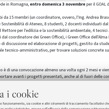
sede in Romagna,
entro domenica 3 novembre
per il GOAL 
bi da 15 membri (un coordinatore, ovvero, l'Ing. Andrea Brasc
 e Sostenibilità di Ateneo, 8 studenti, 2 docenti individuati da
l Rettore per l'edilizia e la sostenibilità ambientale, 4 tecnici
i dal coordinatore dei Green Office), i Green Office dell'Alm
 di discussione ed elaborazione di progetti, gestito da stud
le tecnico-amministrativo, per trovare soluzioni concrete sull
o è di una convocazione almeno una volta ogni 2 mesi e viene
 portare avanti i progetti presentati, anche al di fuori delle c
 del mandato (di durata annuale).
a i cookie
zioni
suo funzionamento, sia cookie e altri strumenti di tracciamento facoltativi ch