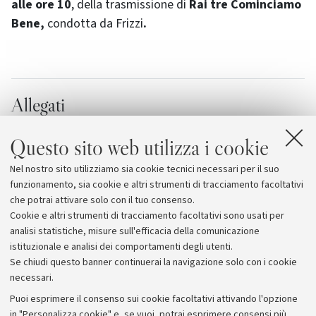
alle ore 10
, della trasmissione di
Rai tre Cominciamo
Bene,
condotta da Frizzi
.
Allegati
Intervista su Elisir di salute
[141.3 KB]
Questo sito web utilizza i cookie
Tutto a posto in onda su Latte e miele
Nel nostro sito utilizziamo sia cookie tecnici necessari per il suo
Cominciamo bene
funzionamento, sia cookie e altri strumenti di tracciamento facoltativi
che potrai attivare solo con il tuo consenso.
Cookie e altri strumenti di tracciamento facoltativi sono usati per
analisi statistiche, misure sull'efficacia della comunicazione
istituzionale e analisi dei comportamenti degli utenti.
Se chiudi questo banner continuerai la navigazione solo con i cookie
necessari.
Archivio
Puoi esprimere il consenso sui cookie facoltativi attivando l'opzione
in "Personalizza cookie" e, se vuoi, potrai esprimere consensi più