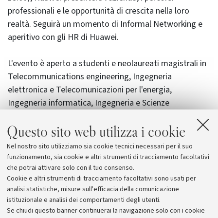
professionali e le opportunità di crescita nella loro
realtà. Seguirà un momento di Informal Networking e
aperitivo con gli HR di Huawei.
L'evento è aperto a studenti e neolaureati magistrali in
Telecommunications engineering, Ingegneria
elettronica e Telecomunicazioni per l'energia,
Ingegneria informatica, Ingegneria e Scienze
informatiche, Ingegneria elettronica e Ingegneria
Questo sito web utilizza i cookie
gestionale.
Nel nostro sito utilizziamo sia cookie tecnici necessari per il suo
Maggiori informazioni e iscrizioni
sul sito del Job
funzionamento, sia cookie e altri strumenti di tracciamento facoltativi
Placement
che potrai attivare solo con il tuo consenso.
Cookie e altri strumenti di tracciamento facoltativi sono usati per
analisi statistiche, misure sull'efficacia della comunicazione
istituzionale e analisi dei comportamenti degli utenti.
Se chiudi questo banner continuerai la navigazione solo con i cookie