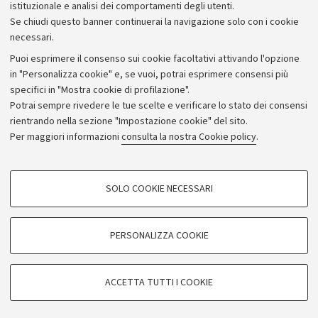
istituzionale e analisi dei comportamenti degli utenti.
Se chiudi questo banner continuerai la navigazione solo con i cookie
necessari.
Archivio
Puoi esprimere il consenso sui cookie facoltativi attivando l'opzione
in "Personalizza cookie" e, se vuoi, potrai esprimere consensi più
Comunicati stampa
specifici in "Mostra cookie di profilazione".
Redazione
Potrai sempre rivedere le tue scelte e verificare lo stato dei consensi
rientrando nella sezione "Impostazione cookie" del sito.
Rassegna stampa
Per maggiori informazioni
consulta la nostra Cookie policy
.
Seguici su:
COOKIE DI PROFILAZIONE - FACOLTATIVI
SOLO COOKIE NECESSARI
Si tratta di cookie utilizzati per analizzare le caratteristiche della navigazione
degli utenti, creare profili in base al loro comportamento sul sito, per analisi
di marketing.
PERSONALIZZA COOKIE
© Copyright 2026 - ALMA MATER STUDIORUM - Università di
Mostra cookie di profilazione
Bologna - Via Zamboni, 33 - 40126 Bologna - PI: 01131710376 -
Google/Youtube Video
CF: 80007010376
COOKIE TECNICI - NECESSARI
ACCETTA TUTTI I COOKIE
Facebook
Privacy
Note legali
Impostazioni Cookie
Si tratta di cookie tecnici utilizzati, a titolo esemplificativo, per il corretto
Vimeo
funzionamento del sito, salvare le preferenze di navigazione, per il