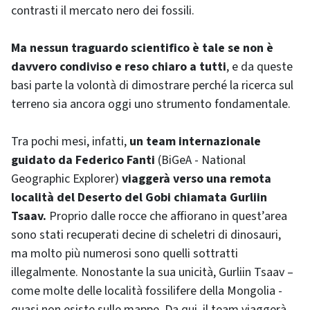
contrasti il mercato nero dei fossili.
Ma nessun traguardo scientifico è tale se non è
davvero condiviso e reso chiaro a tutti
, e da queste
basi parte la volontà di dimostrare perché la ricerca sul
terreno sia ancora oggi uno strumento fondamentale.
Tra pochi mesi, infatti,
un team internazionale
guidato da Federico Fanti
(BiGeA - National
Geographic Explorer)
viaggerà verso una remota
località del Deserto del Gobi chiamata Gurliin
Tsaav.
Proprio dalle rocce che affiorano in quest’area
sono stati recuperati decine di scheletri di dinosauri,
ma molto più numerosi sono quelli sottratti
illegalmente. Nonostante la sua unicità, Gurliin Tsaav –
come molte delle località fossilifere della Mongolia -
quasi non esiste sulle mappe. Da qui, il team viaggerà