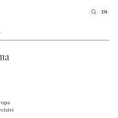
EN
lma
uropa
ecisivi