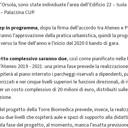
t’Orsola, sono state individuate l'area dell’Edificio 22 – Isola
 – Palazzina CUP.
step in programma
, dopo la firma dell’accordo tra Ateneo e Po
aranno l’approvazione della pratica urbanistica, quindi la pro
verso la fine dell'anno e l'inizio del 2020 il bando di gara.
getto complessivo saranno due
, così come pianificato nel
’Ateneo 2019 - 2021: una prima fase prevede la realizzazione 
iterà al piano interrato i parcheggi riservati a dipendenti, pa
zati e nei cinque livelli superiori le funzioni direzionali, di r
er un costo complessivo di 20 milioni di euro, distribuiti sulle
zione.
el progetto della Torre Biomedica prevede, invece, la realiz
 due livelli che ospiterà aule e spazi di supporto alla didat
a fase del progetto, al momento, manca l’esatta previsione 