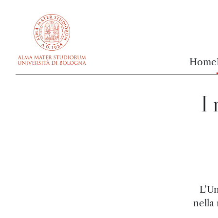
vai al contenuto della pagina
vai al menu di navigazione
Home
I 
L’Un
nella 