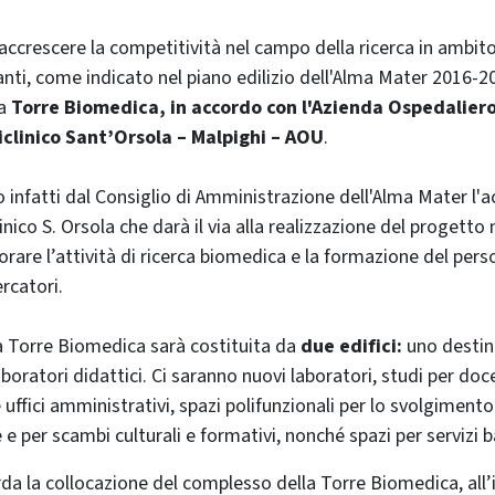
ccrescere la competitività nel campo della ricerca in ambito
anti, come indicato nel piano edilizio dell'Alma Mater 2016-20
la
Torre Biomedica, in accordo con l'Azienda Ospedaliero
iclinico Sant’Orsola – Malpighi – AOU
.
 infatti dal Consiglio di Amministrazione dell'Alma Mater l'a
clinico S. Orsola che darà il via alla realizzazione del progetto
orare l’attività di ricerca biomedica e la formazione del pers
ercatori.
a Torre Biomedica sarà costituita da
due edifici:
uno destina
laboratori didattici. Ci saranno nuovi laboratori, studi per doce
e uffici amministrativi, spazi polifunzionali per lo svolgimento 
 per scambi culturali e formativi, nonché spazi per servizi ba
da la collocazione del complesso della Torre Biomedica, all’