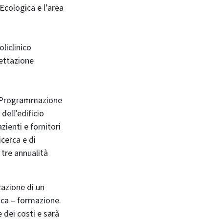
 Ecologica e l’area
liclinico
gettazione
la Programmazione
dell’edificio
zienti e fornitori
icerca e di
 tre annualità
zazione di un
tica – formazione.
dei costi e sarà