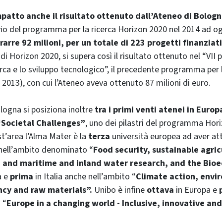
mpatto anche il risultato ottenuto dall’Ateneo di Bologna
vvio del programma per la ricerca Horizon 2020 nel 2014 ad o
trarre 92 milioni, per un totale di 223 progetti finanziati
 di Horizon 2020, si supera così il risultato ottenuto nel “VI
rca e lo sviluppo tecnologico”, il precedente programma per l
 2013), con cui l’Ateneo aveva ottenuto 87 milioni di euro.
ologna si posiziona inoltre
tra i primi venti atenei in Euro
 “Societal Challenges”
, uno dei pilastri del programma Hor
st’area l’Alma Mater è la
terza
università europea ad aver att
 nell’ambito denominato “
Food security, sustainable agri
e and maritime and inland water research, and the Bi
a e
prima
in Italia anche nell’ambito “
Climate action, envi
ency and raw materials”.
Unibo è infine
ottava
in Europa e
 “
Europe in a changing world - Inclusive, innovative and