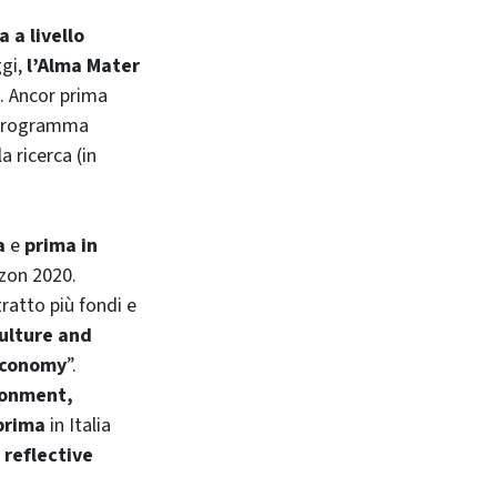
 a livello
ggi,
l’Alma Mater
. Ancor prima
I programma
a ricerca (in
pa
e
prima in
izon 2020.
ratto più fondi e
culture and
oeconomy
”.
ronment,
prima
in Italia
 reflective