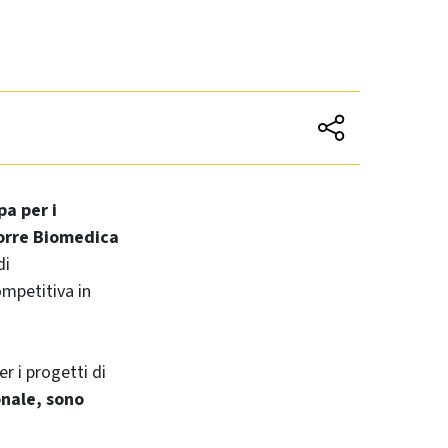
pa per i
orre Biomedica
di
ompetitiva in
er i progetti di
onale, sono