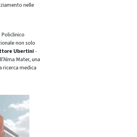
nziamento nelle
Policlinico
zionale non solo
ttore Ubertini
-
ell’Alma Mater, una
a ricerca medica