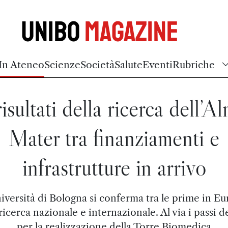
Unibo
Magazine
In Ateneo
Scienze
Società
Salute
Eventi
Rubriche
risultati della ricerca dell’A
Mater tra finanziamenti e
infrastrutture in arrivo
iversità di Bologna si conferma tra le prime in E
ricerca nazionale e internazionale. Al via i passi d
per la realizzazione della Torre Biomedica