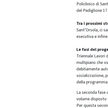
Policlinico di San
del Padiglione 17
Tra i prossimi 
Sant’Orsola, ci s
esecutiva e infine 
Le fasi del pro
Triennale Lavori d
multipiano che osp
debitamente autoriz
socializzazione, p
della programma
La seconda fase d
volume disposto su
Per questa second