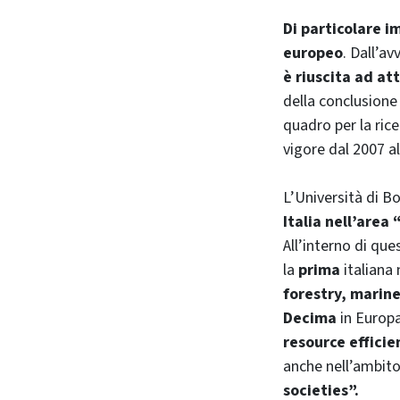
Di particolare i
europeo
. Dall’a
è riuscita ad at
della conclusione
quadro per la rice
vigore dal 2007 al
L’Università di B
Italia nell’area
All’interno di que
la
prima
italiana
forestry, marin
Decima
in Europ
resource effici
anche nell’ambito
societies”.