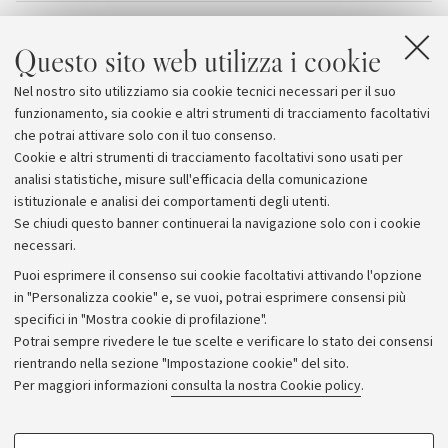
Allegati
Questo sito web utilizza i cookie
Premio Sapio
Nel nostro sito utilizziamo sia cookie tecnici necessari per il suo
Guarda le Giornate di studio in streaming
funzionamento, sia cookie e altri strumenti di tracciamento facoltativi
che potrai attivare solo con il tuo consenso.
Cookie e altri strumenti di tracciamento facoltativi sono usati per
analisi statistiche, misure sull'efficacia della comunicazione
istituzionale e analisi dei comportamenti degli utenti.
Se chiudi questo banner continuerai la navigazione solo con i cookie
necessari.
Archivio
Puoi esprimere il consenso sui cookie facoltativi attivando l'opzione
in "Personalizza cookie" e, se vuoi, potrai esprimere consensi più
Comunicati stampa
specifici in "Mostra cookie di profilazione".
Redazione
Potrai sempre rivedere le tue scelte e verificare lo stato dei consensi
rientrando nella sezione "Impostazione cookie" del sito.
Rassegna stampa
Per maggiori informazioni
consulta la nostra Cookie policy
.
Seguici su:
COOKIE DI PROFILAZIONE - FACOLTATIVI