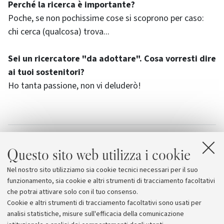
Perché la ricerca è importante?
Poche, se non pochissime cose si scoprono per caso:
chi cerca (qualcosa) trova...
Sei un ricercatore "da adottare". Cosa vorresti dire
ai tuoi sostenitori?
Ho tanta passione, non vi deluderò!
Allegati
Questo sito web utilizza i cookie
Università di Bologna - 5 per mille
Nel nostro sito utilizziamo sia cookie tecnici necessari per il suo
UniBologna - La video intervista a Federica Savini
funzionamento, sia cookie e altri strumenti di tracciamento facoltativi
che potrai attivare solo con il tuo consenso.
Cookie e altri strumenti di tracciamento facoltativi sono usati per
analisi statistiche, misure sull'efficacia della comunicazione