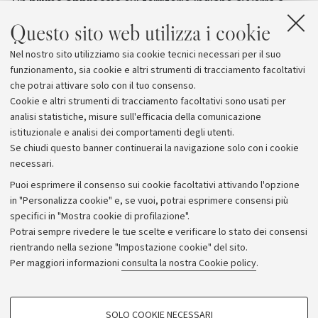
Un
primo approccio
sul territorio indiano avverrà a
novembre
, quando l'Università di Bologna parteciperà
Questo sito web utilizza i cookie
ad una
fiera itinerante
che toccherà
sei tra le più
Nel nostro sito utilizziamo sia cookie tecnici necessari per il suo
importanti città indiane
, durante la quale potrà
funzionamento, sia cookie e altri strumenti di tracciamento facoltativi
presentare le proprie proposte e i primi risultati che il
che potrai attivare solo con il tuo consenso.
"Progetto India" sarà riuscito a realizzare.
Cookie e altri strumenti di tracciamento facoltativi sono usati per
analisi statistiche, misure sull'efficacia della comunicazione
istituzionale e analisi dei comportamenti degli utenti.
Se chiudi questo banner continuerai la navigazione solo con i cookie
necessari.
Archivio
Puoi esprimere il consenso sui cookie facoltativi attivando l'opzione
in "Personalizza cookie" e, se vuoi, potrai esprimere consensi più
Comunicati stampa
specifici in "Mostra cookie di profilazione".
Redazione
Potrai sempre rivedere le tue scelte e verificare lo stato dei consensi
rientrando nella sezione "Impostazione cookie" del sito.
Rassegna stampa
Per maggiori informazioni
consulta la nostra Cookie policy
.
Seguici su:
COOKIE DI PROFILAZIONE - FACOLTATIVI
SOLO COOKIE NECESSARI