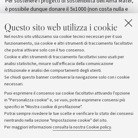
Per sostenere i progetti di sostenibilità dell'Alma Mater,
è possibile dunque donare il 5x1000 (non costa nulla e
non è alternativo all’8x1000) indicando nell’apposito
Questo sito web utilizza i cookie
riquadro “Finanziamento della Ricerca Scientifica e
della Università” della dichiarazione dei redditi, il
Nel nostro sito utilizziamo sia cookie tecnici necessari per il suo
codice fiscale dell’Alma Mater Studiorum
funzionamento, sia cookie e altri strumenti di tracciamento facoltativi
(80007010376).
che potrai attivare solo con il tuo consenso.
Cookie e altri strumenti di tracciamento facoltativi sono usati per
analisi statistiche, misure sull'efficacia della comunicazione
istituzionale e analisi dei comportamenti degli utenti.
Se chiudi questo banner continuerai la navigazione solo con i cookie
necessari.
Archivio
Puoi esprimere il consenso sui cookie facoltativi attivando l'opzione
in "Personalizza cookie" e, se vuoi, potrai esprimere consensi più
Comunicati stampa
specifici in "Mostra cookie di profilazione".
Redazione
Potrai sempre rivedere le tue scelte e verificare lo stato dei consensi
rientrando nella sezione "Impostazione cookie" del sito.
Rassegna stampa
Per maggiori informazioni
consulta la nostra Cookie policy
.
Seguici su: