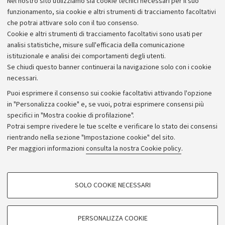
Nel nostro sito utilizziamo sia cookie tecnici necessari per il suo
funzionamento, sia cookie e altri strumenti di tracciamento facoltativi
che potrai attivare solo con il tuo consenso.
Cookie e altri strumenti di tracciamento facoltativi sono usati per
analisi statistiche, misure sull'efficacia della comunicazione
istituzionale e analisi dei comportamenti degli utenti.
Se chiudi questo banner continuerai la navigazione solo con i cookie
necessari.
Archivio
Puoi esprimere il consenso sui cookie facoltativi attivando l'opzione
in "Personalizza cookie" e, se vuoi, potrai esprimere consensi più
Comunicati stampa
specifici in "Mostra cookie di profilazione".
Redazione
Potrai sempre rivedere le tue scelte e verificare lo stato dei consensi
rientrando nella sezione "Impostazione cookie" del sito.
Rassegna stampa
Per maggiori informazioni
consulta la nostra Cookie policy
.
Seguici su:
COOKIE DI PROFILAZIONE - FACOLTATIVI
SOLO COOKIE NECESSARI
Si tratta di cookie utilizzati per analizzare le caratteristiche della navigazione
degli utenti, creare profili in base al loro comportamento sul sito, per analisi
di marketing.
PERSONALIZZA COOKIE
© Copyright 2026 - ALMA MATER STUDIORUM - Università di