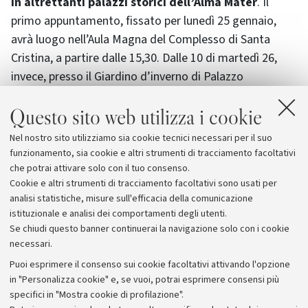
in altrettanti palazzi storici dell’Alma Mater
. Il
primo appuntamento, fissato per lunedì 25 gennaio,
avrà luogo nell’Aula Magna del Complesso di Santa
Cristina, a partire dalle 15,30. Dalle 10 di martedì 26,
invece, presso il Giardino d’inverno di Palazzo
Hercolani, in strada Maggiore 45, avrà luogo la seconda
Questo sito web utilizza i cookie
sessione. Gli incontri si chiuderanno poi sempre
martedì, a partire dalle 16, nell’Aula Giovanni Pascoli del
Nel nostro sito utilizziamo sia cookie tecnici necessari per il suo
Dipartimento di Filologia Classica e Italianistica, in via
funzionamento, sia cookie e altri strumenti di tracciamento facoltativi
Zamboni 32.
che potrai attivare solo con il tuo consenso.
Cookie e altri strumenti di tracciamento facoltativi sono usati per
analisi statistiche, misure sull'efficacia della comunicazione
istituzionale e analisi dei comportamenti degli utenti.
Se chiudi questo banner continuerai la navigazione solo con i cookie
necessari.
Archivio
Puoi esprimere il consenso sui cookie facoltativi attivando l'opzione
in "Personalizza cookie" e, se vuoi, potrai esprimere consensi più
Comunicati stampa
specifici in "Mostra cookie di profilazione".
Redazione