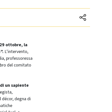
29 ottobre, la
a”.
L’intervento,
lia, professoressa
mbro del comitato
 di un sapiente
regista,
l décor, degna di
matiche