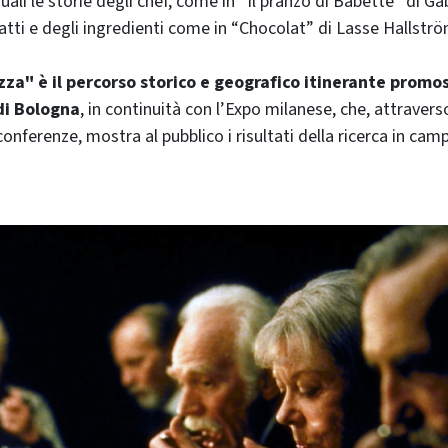
li le storie degli chef, come in “Il pranzo di Babette” di Gab
iatti e degli ingredienti come in “Chocolat” di Lasse Hallströ
azza" è il percorso storico e geografico itinerante promo
di Bologna
, in continuità con l’Expo milanese, che, attravers
onferenze, mostra al pubblico i risultati della ricerca in ca