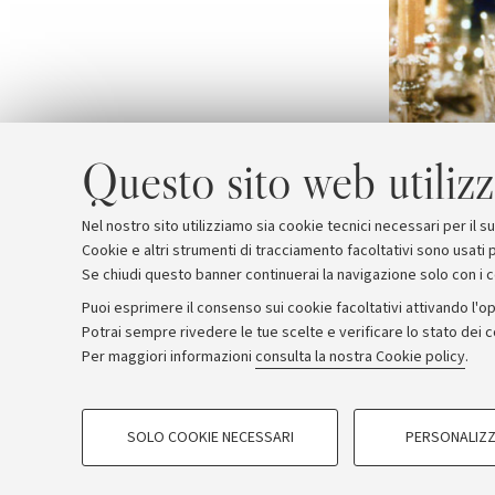
Questo sito web utilizz
Nel nostro sito utilizziamo sia cookie tecnici necessari per il 
Cookie e altri strumenti di tracciamento facoltativi sono usati p
Se chiudi questo banner continuerai la navigazione solo con i 
Puoi esprimere il consenso sui cookie facoltativi attivando l'op
Potrai sempre rivedere le tue scelte e verificare lo stato dei 
Archivio
Comunicati stampa
Redazione
Rassegna 
Per maggiori informazioni
consulta la nostra Cookie policy
.
COOKIE DI PROFILAZIONE - FACOLTATIVI
© Copyright 2026 - ALMA MATER STUDI
SOLO COOKIE NECESSARI
PERSONALIZZ
Si tratta di cookie utilizzati per analizzare le caratteristiche della navi
base al loro comportamento sul sito, per analisi di marketing.