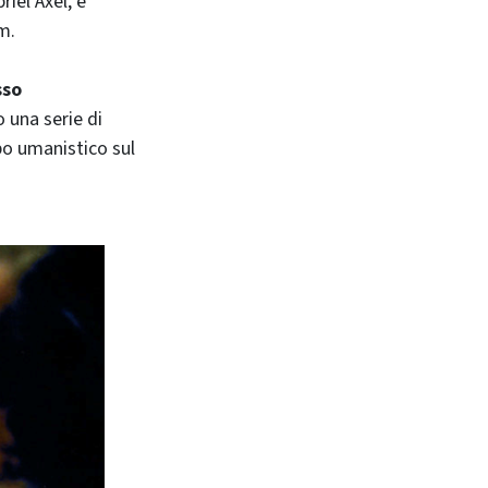
riel Axel, e
m.
sso
o una serie di
mpo umanistico sul