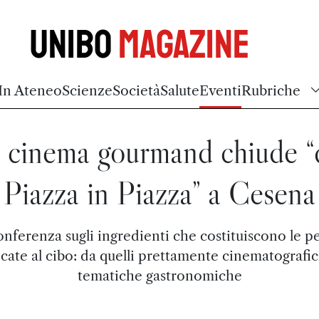
Unibo
Magazine
In Ateneo
Scienze
Società
Salute
Eventi
Rubriche
l cinema gourmand chiude “
Piazza in Piazza” a Cesena
nferenza sugli ingredienti che costituiscono le pe
cate al cibo: da quelli prettamente cinematografici
tematiche gastronomiche