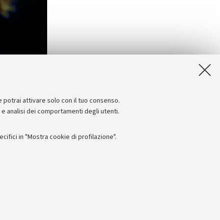
e potrai attivare solo con il tuo consenso.
e e analisi dei comportamenti degli utenti.
ifici in "Mostra cookie di profilazione".
Seguici su:
I
 - PI: 01131710376 - CF: 80007010376
 titolo esemplificativo, per il corretto funzionamento del sito, salvare
lanciamento del carico, ottimizzare le prestazioni del sito riducendo