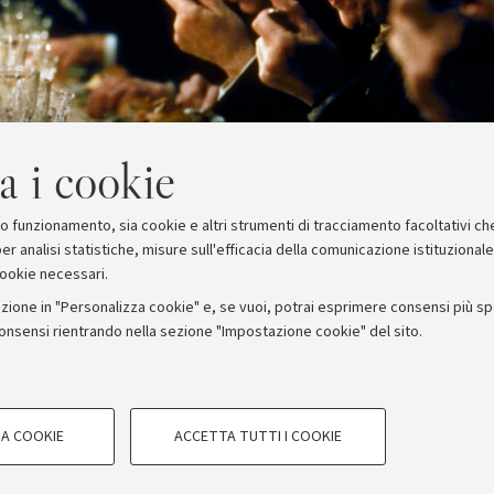
a i cookie
suo funzionamento, sia cookie e altri strumenti di tracciamento facoltativi ch
er analisi statistiche, misure sull'efficacia della comunicazione istituzional
cookie necessari.
zione in "Personalizza cookie" e, se vuoi, potrai esprimere consensi più spec
consensi rientrando nella sezione "Impostazione cookie" del sito.
stampa
COOKIE TECNICI - NECESSAR
ORUM - Università di Bologna - Via Zamboni, 33 - 40126 Bologna
A COOKIE
ACCETTA TUTTI I COOKIE
gazione degli utenti, creare profili in
Si tratta di cookie tecnici utilizzati, a
Privacy
Note legali
Impostazioni Cookie
le preferenze di navigazione, per il bi