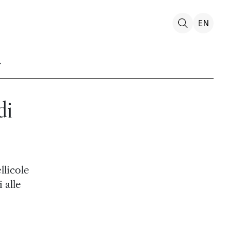
EN
di
llicole
 alle