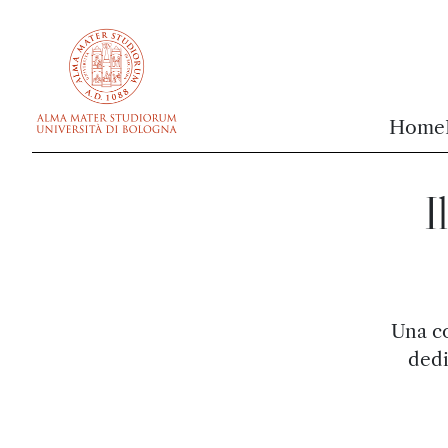
vai al contenuto della pagina
vai al menu di navigazione
Home
I
Una co
dedi