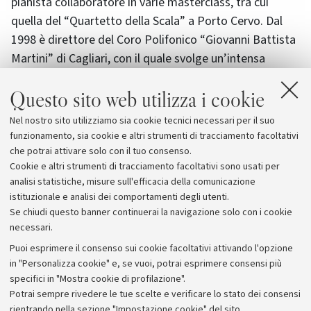
pianista collaboratore in varie masterclass, tra cui
quella del “Quartetto della Scala” a Porto Cervo. Dal
1998 è direttore del Coro Polifonico “Giovanni Battista
Martini” di Cagliari, con il quale svolge un’intensa
attività concertistica, ed è direttore stabile della
Questo sito web utilizza i cookie
Sinfonietta Claudio Monteverdi. Dal dicembre 2013 è
maestro preparatore e direttore dell’Orchestra del
Nel nostro sito utilizziamo sia cookie tecnici necessari per il suo
Collegium Musicum Almae Matris dell’Università di
funzionamento, sia cookie e altri strumenti di tracciamento facoltativi
Bologna.
che potrai attivare solo con il tuo consenso.
Cookie e altri strumenti di tracciamento facoltativi sono usati per
analisi statistiche, misure sull'efficacia della comunicazione
istituzionale e analisi dei comportamenti degli utenti.
Se chiudi questo banner continuerai la navigazione solo con i cookie
necessari.
Archivio
Puoi esprimere il consenso sui cookie facoltativi attivando l'opzione
in "Personalizza cookie" e, se vuoi, potrai esprimere consensi più
Comunicati stampa
specifici in "Mostra cookie di profilazione".
Redazione
Potrai sempre rivedere le tue scelte e verificare lo stato dei consensi
rientrando nella sezione "Impostazione cookie" del sito.