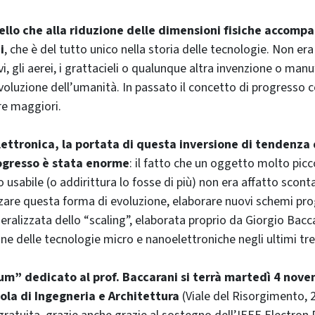
llo che alla riduzione delle dimensioni fisiche accomp
i
, che è del tutto unico nella storia delle tecnologie. Non era
i, gli aerei, i grattacieli o qualunque altra invenzione o man
evoluzione dell’umanità. In passato il concetto di progresso 
e maggiori.
lettronica, la portata di questa inversione di tendenza 
ogresso è stata enorme
: il fatto che un oggetto molto pic
 usabile (o addirittura lo fosse di più) non era affatto scont
zare questa forma di evoluzione, elaborare nuovi schemi prog
eralizzata dello “scaling”, elaborata proprio da Giorgio Bacc
one delle tecnologie micro e nanoelettroniche negli ultimi tr
ium” dedicato al prof. Baccarani si terrà martedì 4 nove
ola di Ingegneria e Architettura
(Viale del Risorgimento, 2