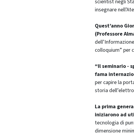
scientist negli St
insegnare nell’At
Quest’anno Gior
(Professore Alm
dell’Informazion
colloquium” per ce
“Il seminario - s
fama internazio
per capire la por
storia dell’elettr
La prima genera
iniziarono ad uti
tecnologia di punt
dimensione minima