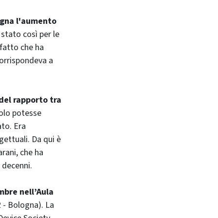
agna l'aumento
 stato così per le
ufatto che ha
corrispondeva a
del rapporto tra
colo potesse
ato. Era
ettuali. Da qui è
arani, che ha
e decenni.
mbre nell’Aula
 - Bologna). La