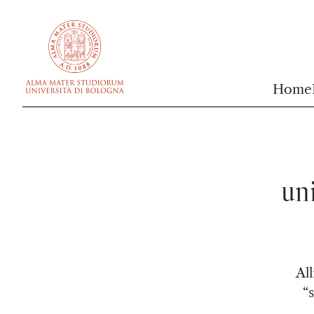
vai al contenuto della pagina
vai al menu di navigazione
Home
uni
All
“