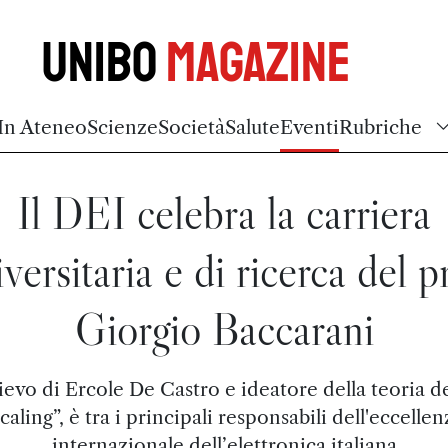
Unibo
Magazine
In Ateneo
Scienze
Società
Salute
Eventi
Rubriche
Il DEI celebra la carriera
versitaria e di ricerca del p
Giorgio Baccarani
ievo di Ercole De Castro e ideatore della teoria d
scaling”, è tra i principali responsabili dell'eccellen
internazionale dell’elettronica italiana