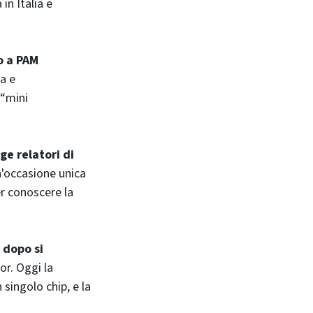
in Italia e
o a PAM
ca e
 “mini
lge relatori di
n'occasione unica
er conoscere la
 dopo si
or. Oggi la
 singolo chip, e la