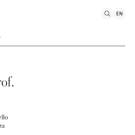
EN
rof.
ello
za