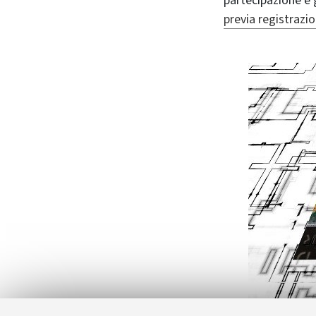
partecipazione è 
previa registrazi