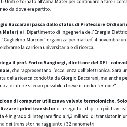
ati Uniti è tornato all'Alma Mater per continuare a fare ricerca 
eneo da dove era partito.
gio Baccarani passa dallo status di Professore Ordinari
a Mater)
e il Dipartimento di Ingegneria dell’Energia Elettri
e “Guglielmo Marconi” organizza per martedì 4 novembre un
lebrarne la carriera universitaria e di ricerca.
piega il prof. Enrico Sangiorgi, direttore del DEI - coinvo
nale
, che rappresentano l’eccellenza dell’elettronica. Sarà u
tata della ricerca condotta da Giorgio Baccarani, ma anche p
onica e intuire scenari possibili a breve e medio termine”.
zione di computer utilizzava valvole termoioniche. Solo
lizzare i primi transistor
e in seguito i chip con più transist
a è in grado di integrare fino a 4,3 miliardi di transistor in un
 dei transistor ha raggiunto i 32 nanometri.