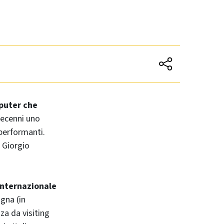
puter che
 decenni uno
 performanti.
. Giorgio
 internazionale
ogna (in
za da visiting