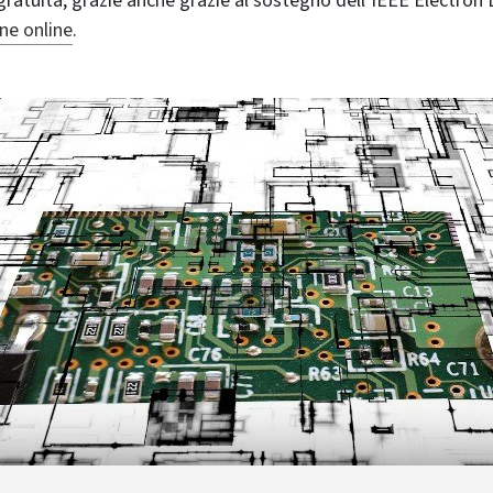
gratuita, grazie anche grazie al sostegno dell’IEEE Electron 
one online
.