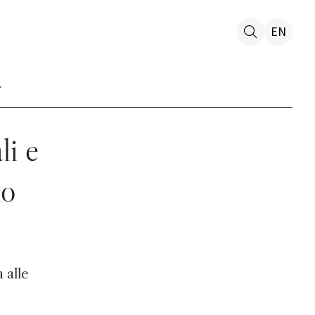
EN
li e
io
 alle