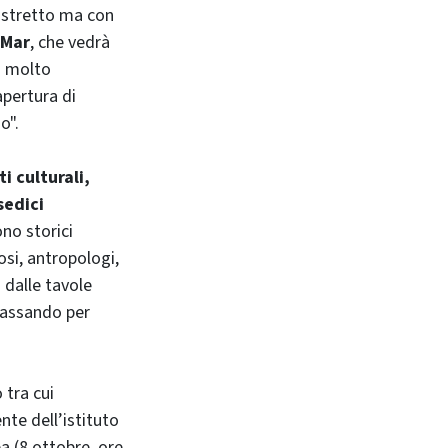
o stretto ma con
 Mar
, che vedrà
à molto
apertura di
o".
i culturali,
sedici
no storici
osi, antropologi,
o dalle tavole
passando per
 tra cui
ente dell’istituto
a (8 ottobre, ore