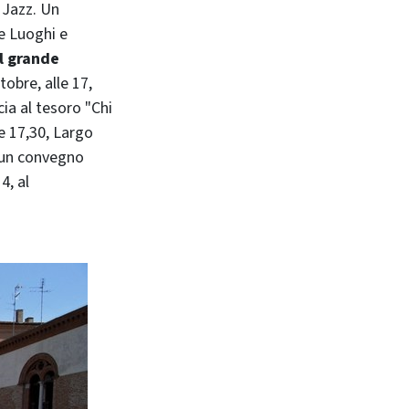
 Jazz. Un
ne Luoghi e
il grande
obre, alle 17,
cia al tesoro "Chi
re 17,30, Largo
i un convegno
4, al