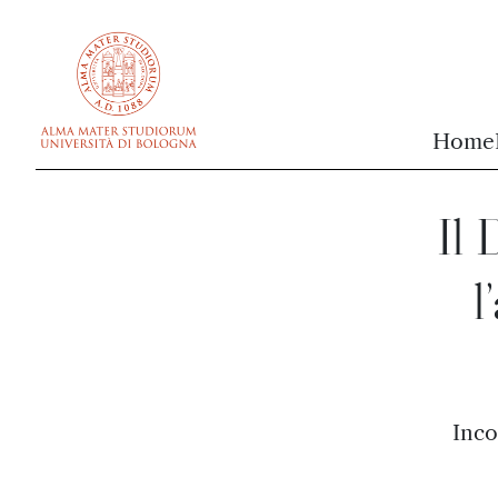
vai al contenuto della pagina
vai al menu di navigazione
Home
Il 
l
Inco