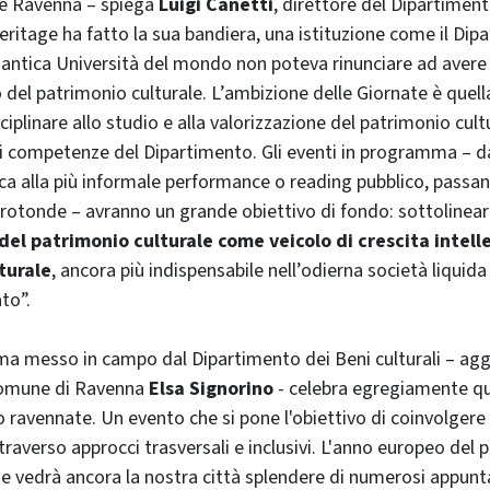
me Ravenna – spiega
Luigi Canetti
, direttore del Dipartiment
eritage ha fatto la sua bandiera, una istituzione come il Dip
iù antica Università del mondo non poteva rinunciare ad avere
del patrimonio culturale. L’ambizione delle Giornate è quella
ciplinare allo studio e alla valorizzazione del patrimonio cul
ci competenze del Dipartimento. Gli eventi in programma – dal
a alla più informale performance o reading pubblico, passa
 rotonde – avranno un grande obiettivo di fondo: sottolinea
del patrimonio culturale come veicolo di crescita intelle
turale
, ancora più indispensabile nell’odierna società liquida 
to”.
ma messo in campo dal Dipartimento dei Beni culturali – agg
 Comune di Ravenna
Elsa Signorino
- celebra egregiamente que
 ravennate. Un evento che si pone l'obiettivo di coinvolgere 
traverso approcci trasversali e inclusivi. L'anno europeo del
o e vedrà ancora la nostra città splendere di numerosi appu