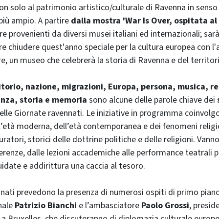
non solo al patrimonio artistico/culturale di Ravenna in sens
più ampio. A partire
dalla mostra 'War Is Over, ospitata al
e provenienti da diversi musei italiani ed internazionali; sar
tre chiudere quest'anno speciale per la cultura europea con l'
, un museo che celebrerà la storia di Ravenna e del territori
itorio, nazione, migrazioni, Europa, persona, musica, ret
enza, storia e memoria
sono alcune delle parole chiave dei
lle Giornate ravennati. Le iniziative in programma coinvolgo
ell’età moderna, dell’età contemporanea e dei fenomeni religi
ratori, storici delle dottrine politiche e delle religioni. Vann
erenze, dalle lezioni accademiche alle performance teatrali 
uidate e addirittura una caccia al tesoro.
nati prevedono la presenza di numerosi ospiti di primo piano
nale
Patrizio Bianchi
e l’ambasciatore
Paolo Grossi
, presid
a a Bruxelles, che discuteranno di diplomazia culturale europe