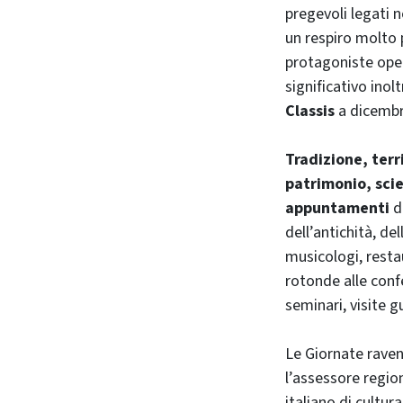
pregevoli legati 
un respiro molto 
protagoniste oper
significativo inol
Classis
a dicembre
Tradizione, terr
patrimonio, sci
appuntamenti
de
dell’antichità, d
musicologi, restau
rotonde alle conf
seminari, visite g
Le Giornate raven
l’assessore regio
italiano di cultur