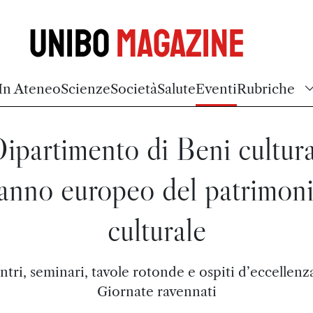
Unibo
Magazine
In Ateneo
Scienze
Società
Salute
Eventi
Rubriche
Dipartimento di Beni cultura
’anno europeo del patrimon
culturale
ntri, seminari, tavole rotonde e ospiti d’eccellenza
Giornate ravennati