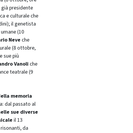
e già presidente
ica e culturale che
ini); il genetista
i umane (10
rio Neve
che
urale (8 ottobre,
le sue più
andro Vanoli
che
ance teatrale (9
della memoria
: dal passato al
nelle sue diverse
icale
il 13
 risonanti, da