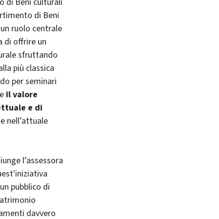
o di Beni culturali
artimento di Beni
 un ruolo centrale
 di offrire un
turale sfruttando
la più classica
ndo per seminari
re
il valore
ttuale e di
e nell’attuale
iunge l’assessora
st'iniziativa
un pubblico di
 patrimonio
ntamenti davvero