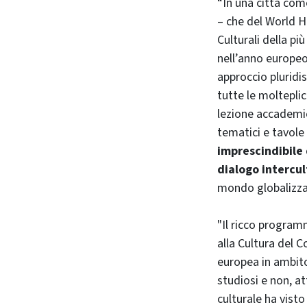
“In una città co
– che del World H
Culturali della p
nell’anno europeo 
approccio pluridis
tutte le moltepli
lezione accademic
tematici e tavole
imprescindibile 
dialogo intercul
mondo globalizza
"Il ricco program
alla Cultura del
europea in ambito
studiosi e non, at
culturale ha vist