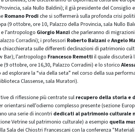
Provincia, sala Nullo Baldini); il già presidente del Consiglio 
ne
Romano Prodi
che si soffermerà sulla profonda crisi polit
pa (9 ottobre, ore 10, Palazzo della Provincia, sala Nullo Bald
e l’antropologo
Giorgio Manzi
che parleranno di migrazion
alazzo Corradini); i professori
Roberto Balzani
e
Angelo Ma
chiacchierata sulle differenti declinazioni di patrimonio cult
w Bar); l’antropologo
Francesco Remotti
il quale discuterà 
e (9 ottobre, ore 16,30, Palazzo Corradini) e lo storico
Aless
o ad esplorare la “via della seta” nel corso della sua perform
iblioteca Classense, sala Muratori).
tive di riflessione più centrate sul
recupero della storia e 
r orientarsi nell’odierno complesso presente (sezione Europa
ano una serie di incontri
dedicati al patrimonio culturale 
ione Vetrine sul patrimonio culturale) a esempio
quella mus
lla Sala dei Chiostri Francescani con la conferenza "Materiali