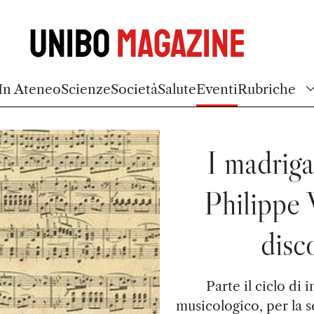
Unibo
Magazine
In Ateneo
Scienze
Società
Salute
Eventi
Rubriche
I madriga
Philippe 
disc
Parte il ciclo di 
musicologico, per la 