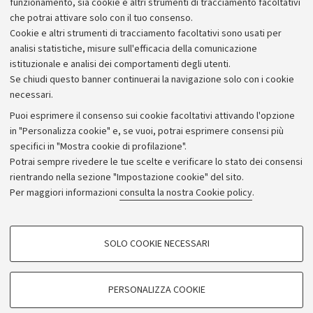
funzionamento, sia cookie e altri strumenti di tracciamento facoltativi
che potrai attivare solo con il tuo consenso.
Cookie e altri strumenti di tracciamento facoltativi sono usati per
analisi statistiche, misure sull'efficacia della comunicazione
istituzionale e analisi dei comportamenti degli utenti.
Se chiudi questo banner continuerai la navigazione solo con i cookie
necessari.
Archivio
Puoi esprimere il consenso sui cookie facoltativi attivando l'opzione
in "Personalizza cookie" e, se vuoi, potrai esprimere consensi più
Comunicati stampa
specifici in "Mostra cookie di profilazione".
Redazione
Potrai sempre rivedere le tue scelte e verificare lo stato dei consensi
rientrando nella sezione "Impostazione cookie" del sito.
Rassegna stampa
Per maggiori informazioni
consulta la nostra Cookie policy
.
Seguici su:
COOKIE DI PROFILAZIONE - FACOLTATIVI
SOLO COOKIE NECESSARI
Si tratta di cookie utilizzati per analizzare le caratteristiche della navigazione
degli utenti, creare profili in base al loro comportamento sul sito, per analisi
di marketing.
PERSONALIZZA COOKIE
© Copyright 2026 - ALMA MATER STUDIORUM - Università di
Mostra cookie di profilazione
Bologna - Via Zamboni, 33 - 40126 Bologna - PI: 01131710376 -