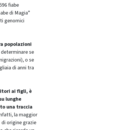
 596 fiabe
Fiabe di Magia”
ati genomici
ra popolazioni
 determinare se
igrazioni), o se
iaia di anni tra
ri ai figli, è
 su lunghe
to una traccia
Infatti, la maggior
 di origine grazie