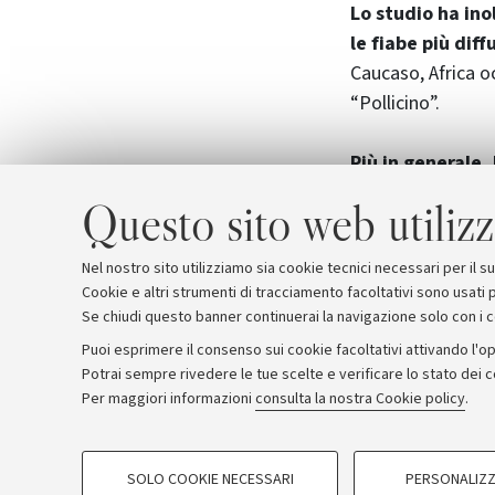
Lo studio ha inol
le fiabe più diff
Caucaso, Africa o
“Pollicino”.
Più in generale,
tipo
– che integra
Questo sito web utilizz
culturali – possan
complessa e artic
Nel nostro sito utilizziamo sia cookie tecnici necessari per il 
Cookie e altri strumenti di tracciamento facoltativi sono usati p
Se chiudi questo banner continuerai la navigazione solo con i 
Puoi esprimere il consenso sui cookie facoltativi attivando l'op
Potrai sempre rivedere le tue scelte e verificare lo stato dei 
Archivio
Comunicati stampa
Redazione
Rassegna 
Per maggiori informazioni
consulta la nostra Cookie policy
.
COOKIE DI PROFILAZIONE - FACOLTATIVI
© Copyright 2026 - ALMA MATER STUDI
SOLO COOKIE NECESSARI
PERSONALIZZ