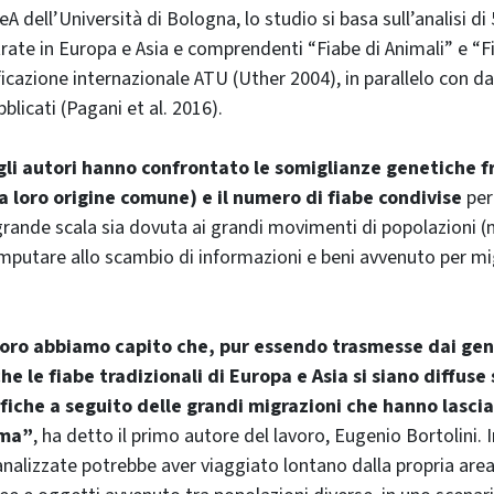
 dell’Università di Bologna, lo studio si basa sull’analisi di
strate in Europa e Asia e comprendenti “Fiabe di Animali” e “
ficazione internazionale ATU (Uther 2004), in parallelo con d
licati (Pagani et al. 2016).
 gli autori hanno confrontato le somiglianze genetiche f
a loro origine comune) e il numero di fiabe condivise
per
 grande scala sia dovuta ai grandi movimenti di popolazioni (m
imputare allo scambio di informazioni e beni avvenuto per migl
ro abbiamo capito che, pur essendo trasmesse dai genito
he le fiabe tradizionali di Europa e Asia si siano diffuse
iche a seguito delle grandi migrazioni che hanno lascia
oma”
, ha detto il primo autore del lavoro, Eugenio Bortolini. 
analizzate potrebbe aver viaggiato lontano dalla propria area