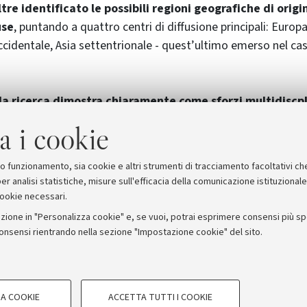
tre identificato le possibili regioni geografiche di origi
use
, puntando a quattro centri di diffusione principali: Europa
ccidentale, Asia settentrionale - quest’ultimo emerso nel cas
 la ricerca dimostra chiaramente come sforzi multidiscpl
no lo studio di dati biologici e genetici con lo studio quanti
a i cookie
o offrire risultati determinanti per arricchire la conoscenza d
olata storia evolutiva.
suo funzionamento, sia cookie e altri strumenti di tracciamento facoltativi ch
er analisi statistiche, misure sull'efficacia della comunicazione istituzional
cookie necessari.
zione in "Personalizza cookie" e, se vuoi, potrai esprimere consensi più spec
consensi rientrando nella sezione "Impostazione cookie" del sito.
stampa
COOKIE TECNICI - NECESSAR
ORUM - Università di Bologna - Via Zamboni, 33 - 40126 Bologna
A COOKIE
ACCETTA TUTTI I COOKIE