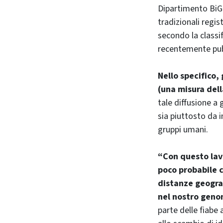
Dipartimento BiGeA
tradizionali regi
secondo la classi
recentemente pubb
Nello specifico,
(una misura dell
tale diffusione a
sia piuttosto da 
gruppi umani.
“Con questo lavo
poco probabile c
distanze geograf
nel nostro gen
parte delle fiabe 