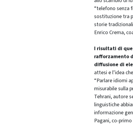
allo scambio di i
“telefono senza f
sostituzione tra 
storie tradizional
Enrico Crema, coa
I risultati di q
rafforzamento de
diffusione di ele
attesi e l’idea ch
“Parlare idiomi a
misurabile sulla 
Tehrani, autore se
linguistiche abbi
informazione gene
Pagani, co-primo 