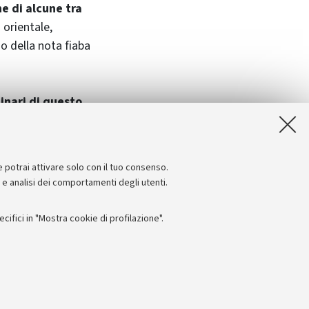
ne di alcune tra
 orientale,
o della nota fiaba
inari di questo
tativo di evidenze
ella nostra
e potrai attivare solo con il tuo consenso.
e e analisi dei comportamenti degli utenti.
ifici in "Mostra cookie di profilazione".
Seguici su:
I
 - PI: 01131710376 - CF: 80007010376