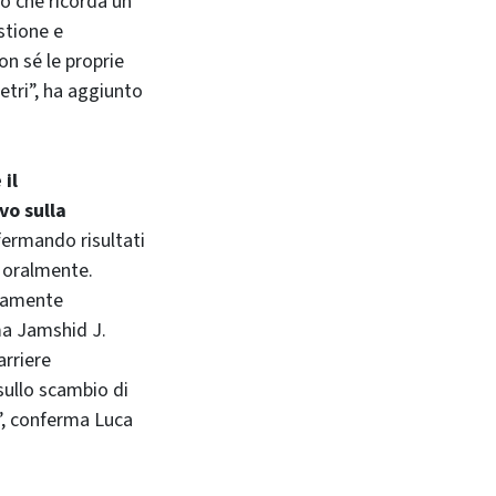
io che ricorda un
stione e
on sé le proprie
metri”, ha aggiunto
 il
vo sulla
fermando risultati
o oralmente.
aramente
rma Jamshid J.
arriere
sullo scambio di
”, conferma Luca