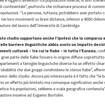
dee e oggetti avvenuto tra popolazioni diverse, in uno scenar
ili continentale”, piuttosto che richiamare processi di commi
popolazioni. “Le persone, tuttavia, potrebbero aver portato c
i nei loro movimenti su brevi distanze, inferiori a 4000 chilo
utore del lavoro dell’Università di Cambridge.
uesto studio supportano anche l’ipotesi che la comparsa e
lle barriere linguistiche abbia avuto un impatto decisi
menti culturali – tra cui le fiabe – in tutta l’Eurasia
, con
e gran parte delle fiabe fossero in origine diffuse soprattutt
ppartenenti a famiglie linguistiche diverse ha un effetto chi
probabilità che due gruppi condividano le stesse fiabe”, affe
nior dello studio. Ancora più interessante è il fatto che “le b
ano un effetto più limitato ma comunque significativo anche 
tica tra popolazioni, sebbene a scala geografica contenuta
autore insieme ad Eugenio Bortolini.