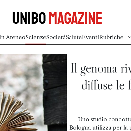
Unibo
Magazine
In Ateneo
Scienze
Società
Salute
Eventi
Rubriche
Il genoma ri
diffuse le
Uno studio condotto 
Bologna utilizza per la 