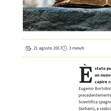
21 agosto 2017
3 minuti
È
stato p
un nuovo
capire c
Eugenio Bortolini
precedentemente r
Scientifica spagn
Durham), e realiz