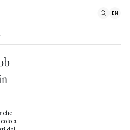
EN
mob
in
anche
acolo a
ti del