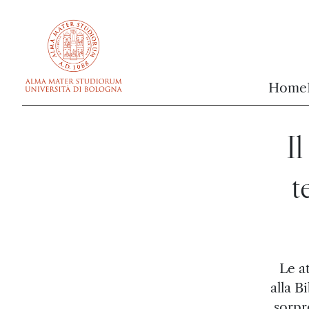
vai al contenuto della pagina
vai al menu di navigazione
Home
Il
t
Le a
alla B
sorpr