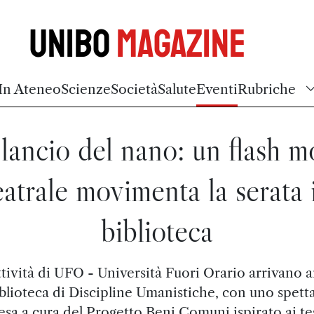
Unibo
Magazine
In Ateneo
Scienze
Società
Salute
Eventi
Rubriche
 lancio del nano: un flash 
eatrale movimenta la serata 
biblioteca
ttività di UFO - Università Fuori Orario arrivano 
iblioteca di Discipline Umanistiche, con uno spett
esa a cura del Progetto Beni Comuni ispirato ai tes