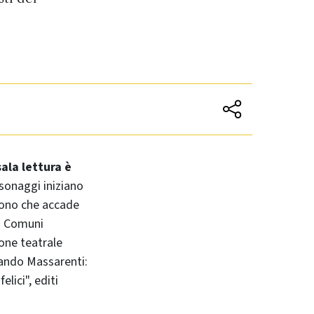
ala lettura è
rsonaggi iniziano
scono che accade
ni Comuni
ione teatrale
mando Massarenti:
elici", editi