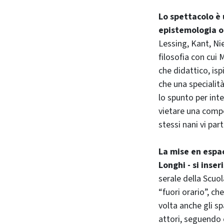
Lo spettacolo è 
epistemologia o
Lessing, Kant, Nie
filosofia con cui 
che didattico, isp
che una specialità
lo spunto per inte
vietare una compe
stessi nani vi pa
La mise en espac
Longhi - si inser
serale della Scuol
“fuori orario”, c
volta anche gli sp
attori, seguendo cu