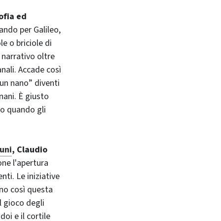
ofia ed
ando per Galileo,
le o briciole di
 narrativo oltre
anali. Accade così
 un nano” diventi
nani. È giusto
to quando gli
uni
, Claudio
one l'apertura
nti. Le iniziative
ono così questa
l gioco degli
oi e il cortile