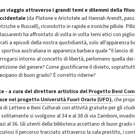
un viaggio attraverso i grandi temi e dilemmi della filos
ccidentale
(da Platone e Aristotele ad Hannah Arendt, pass
tzsche e Russell), ricondotto in rapide e ironiche pillole. Pillo
Massarenti ha affrontato di volta in volta temi etici con piglio
irati a episodi della nostra quotidianità, solo all’apparenza b
 sportiva australiana in apparenza barbara quale “il lancio di
rrogarsi intorno al concetto di libertà, perlomeno quella dei 
tizione del genere? Come giustificarne il divieto, soprattut
rtecipano di buon grado? È corretto riderne?
e - a cura del direttore artistico del
Progetto Beni Com
isce
nel progetto Università Fuori Orario (UFO)
, che prop
a di Lettere e Beni Culturali con attività gratuite per gli stude
he solitamente si svolgono al 34 e al 38 di via Zamboni, invad
azi al 36. Gli utenti della biblioteca accettano di buon grado i
riosi il percorso tracciato attraverso la sala prestito, i corrid