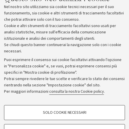
dell'Assessorato alla Cultura della Regione Emilia-
Nel nostro sito utilizziamo sia cookie tecnici necessari per il suo
Romagna, della Città Metropolitana e del Comune di
funzionamento, sia cookie e altri strumenti di tracciamento facoltativi
Bologna.
che potrai attivare solo con il tuo consenso.
Cookie e altri strumenti di tracciamento facoltativi sono usati per
analisi statistiche, misure sull'efficacia della comunicazione
istituzionale e analisi dei comportamenti degli utenti.
Se chiudi questo banner continuerai la navigazione solo con i cookie
necessari.
Archivio
Puoi esprimere il consenso sui cookie facoltativi attivando l'opzione
in "Personalizza cookie" e, se vuoi, potrai esprimere consensi più
Comunicati stampa
specifici in "Mostra cookie di profilazione".
Redazione
Potrai sempre rivedere le tue scelte e verificare lo stato dei consensi
rientrando nella sezione "Impostazione cookie" del sito.
Rassegna stampa
Per maggiori informazioni
consulta la nostra Cookie policy
.
Seguici su:
COOKIE DI PROFILAZIONE - FACOLTATIVI
SOLO COOKIE NECESSARI
Si tratta di cookie utilizzati per analizzare le caratteristiche della navigazione
degli utenti, creare profili in base al loro comportamento sul sito, per analisi
di marketing.