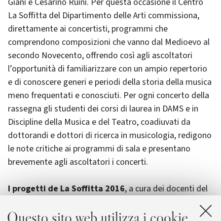
Giani e Cesarino Ruini. Per questa occasione il Centro
La Soffitta del Dipartimento delle Arti commissiona,
direttamente ai concertisti, programmi che
comprendono composizioni che vanno dal Medioevo al
secondo Novecento, offrendo così agli ascoltatori
l’opportunità di familiarizzare con un ampio repertorio
e di conoscere generi e periodi della storia della musica
meno frequentati e conosciuti. Per ogni concerto della
rassegna gli studenti dei corsi di laurea in DAMS e in
Discipline della Musica e del Teatro, coadiuvati da
dottorandi e dottori di ricerca in musicologia, redigono
le note critiche ai programmi di sala e presentano
brevemente agli ascoltatori i concerti.
I progetti de La Soffitta 2016
, a cura dei docenti del
Gruppo di lavoro del Centro Dipartimentale, sono
Questo sito web utilizza i cookie
realizzati grazie al sostegno dell'Università di Bologna,