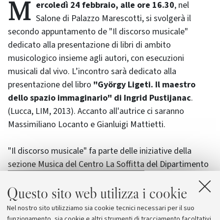
Mercoledì 24 febbraio, alle ore 16.30
, nel
Salone di Palazzo Marescotti, si svolgerà il
secondo appuntamento de "Il discorso musicale"
dedicato alla presentazione di libri di ambito
musicologico insieme agli autori, con esecuzioni
musicali dal vivo. L’incontro sarà dedicato alla
presentazione del libro
"György Ligeti. Il maestro
dello spazio immaginario" di Ingrid Pustijanac
.
(Lucca, LIM, 2013). Accanto all'autrice ci saranno
Massimiliano Locanto e Gianluigi Mattietti.
"Il discorso musicale" fa parte delle iniziative della
sezione Musica del Centro La Soffitta
del Dipartimento
delle Arti dell'Alma Mater che, in collaborazione con
Questo sito web utilizza i cookie
l’Associazione culturale «Il Saggiatore musicale»,
presenterà nel corso di quattro incontri alcuni libri
Nel nostro sito utilizziamo sia cookie tecnici necessari per il suo
dedicati alla musica, insieme agli autori e con
funzionamento, sia cookie e altri strumenti di tracciamento facoltativi