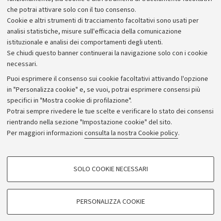
esecuzioni musicali.
che potrai attivare solo con il tuo consenso.
Cookie e altri strumenti di tracciamento facoltativi sono usati per
analisi statistiche, misure sull'efficacia della comunicazione
istituzionale e analisi dei comportamenti degli utenti.
Se chiudi questo banner continuerai la navigazione solo con i cookie
necessari.
Archivio
Puoi esprimere il consenso sui cookie facoltativi attivando l'opzione
in "Personalizza cookie" e, se vuoi, potrai esprimere consensi più
Comunicati stampa
specifici in "Mostra cookie di profilazione".
Redazione
Potrai sempre rivedere le tue scelte e verificare lo stato dei consensi
rientrando nella sezione "Impostazione cookie" del sito.
Rassegna stampa
Per maggiori informazioni
consulta la nostra Cookie policy
.
Seguici su:
COOKIE DI PROFILAZIONE - FACOLTATIVI
SOLO COOKIE NECESSARI
Si tratta di cookie utilizzati per analizzare le caratteristiche della navigazione
degli utenti, creare profili in base al loro comportamento sul sito, per analisi
di marketing.
PERSONALIZZA COOKIE
© Copyright 2026 - ALMA MATER STUDIORUM - Università di
Mostra cookie di profilazione
Bologna - Via Zamboni, 33 - 40126 Bologna - PI: 01131710376 -