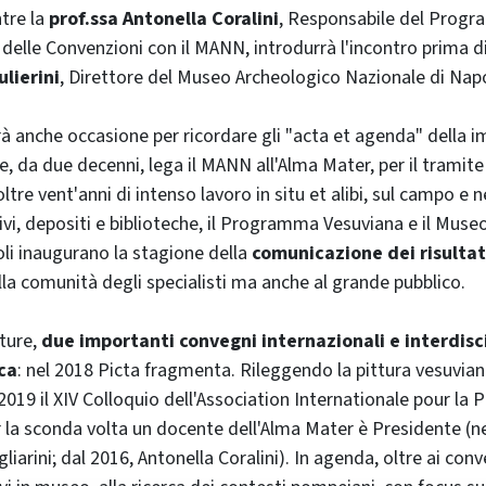
ntre la
prof.ssa Antonella Coralini
, Responsabile del Prog
 delle Convenzioni con il MANN, introdurrà l'incontro prima d
ulierini
, Direttore del Museo Archeologico Nazionale di Napo
à anche occasione per ricordare gli "acta et agenda" della 
e, da due decenni, lega il MANN all'Alma Mater, per il trami
tre vent'anni di intenso lavoro in situ et alibi, sul campo e n
ivi, depositi e biblioteche, il Programma Vesuviana e il Mus
li inaugurano la stagione della
comunicazione dei risultat
lla comunità degli specialisti ma anche al grande pubblico.
uture,
due importanti convegni internazionali e interdisci
ica
: nel 2018 Picta fragmenta. Rileggendo la pittura vesuvian
2019 il XIV Colloquio dell'Association Internationale pour la 
er la sconda volta un docente dell'Alma Mater è Presidente (ne
liarini; dal 2016, Antonella Coralini). In agenda, oltre ai con