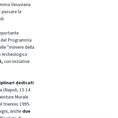
ramma Vesuviana
i passare la
li.
importante
te del Programma
elle "miniere della
eo Archeologico
i,
con iniziative
plinari dedicati
a (Napoli, 13-14
Peinture Murale
l triennio 1995-
vegni, anche
due