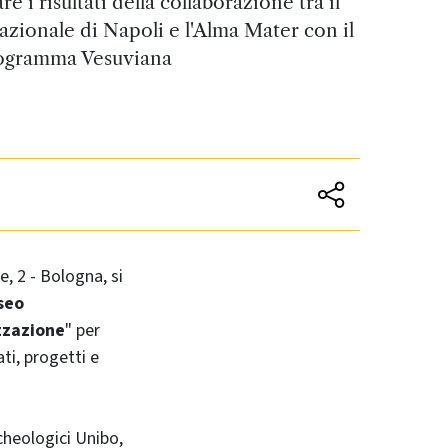
 i risultati della collaborazione tra il
ionale di Napoli e l'Alma Mater con il
ogramma Vesuviana
te, 2 - Bologna, si
seo
izzazione
" per
ti, progetti e
rcheologici Unibo,