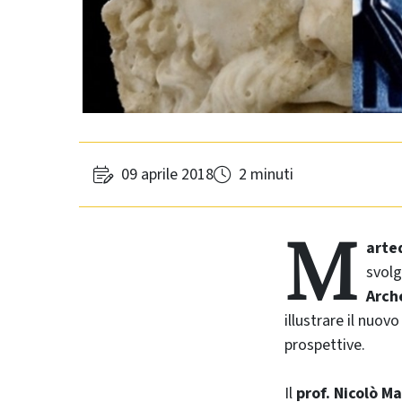
09 aprile 2018
2 minuti
M
arted
svolg
Arche
illustrare il nuov
prospettive.
Il
prof. Nicolò M