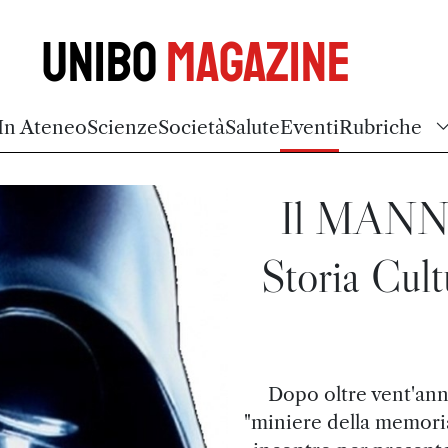
Unibo
Magazine
In Ateneo
Scienze
Società
Salute
Eventi
Rubriche
Il MANN a
Storia Cult
Dopo oltre vent'anni
"miniere della memoria"