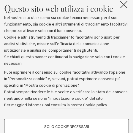
Questo sito web utilizza i cookie
Nel nostro sito utilizziamo sia cookie tecnici necessari per il suo
funzionamento, sia cookie e altri strumenti di tracciamento facoltativi
che potrai attivare solo con il tuo consenso.
Cookie e altri strumenti di tracciamento facoltativi sono usati per
analisi statistiche, misure sull'efficacia della comunicazione
istituzionale e analisi dei comportamenti degli utenti.
Se chiudi questo banner continuerai la navigazione solo con i cookie
necessari.
Archivio
Puoi esprimere il consenso sui cookie facoltativi attivando l'opzione
in "Personalizza cookie" e, se vuoi, potrai esprimere consensi più
Comunicati stampa
specifici in "Mostra cookie di profilazione".
Redazione
Potrai sempre rivedere le tue scelte e verificare lo stato dei consensi
rientrando nella sezione "Impostazione cookie" del sito.
Rassegna stampa
Per maggiori informazioni
consulta la nostra Cookie policy
.
Seguici su:
COOKIE DI PROFILAZIONE - FACOLTATIVI
SOLO COOKIE NECESSARI
Si tratta di cookie utilizzati per analizzare le caratteristiche della navigazione