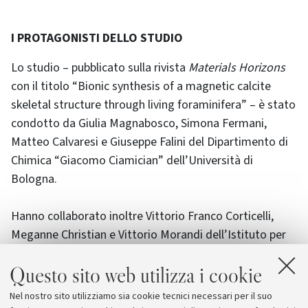
I PROTAGONISTI DELLO STUDIO
Lo studio – pubblicato sulla rivista
Materials Horizons
con il titolo “Bionic synthesis of a magnetic calcite
skeletal structure through living foraminifera” – è stato
condotto da Giulia Magnabosco, Simona Fermani,
Matteo Calvaresi e Giuseppe Falini del Dipartimento di
Chimica “Giacomo Ciamician” dell’Università di
Bologna.
Hanno collaborato inoltre Vittorio Franco Corticelli,
Meganne Christian e Vittorio Morandi dell’Istituto per
la microelettronica e microsistemi (IMM) del CNR di
Questo sito web utilizza i cookie
Bologna, con Cristiano Albonetti dell’Istituto per lo
studio dei materiali nanostrutturati (ISMN) del CNR di
Nel nostro sito utilizziamo sia cookie tecnici necessari per il suo