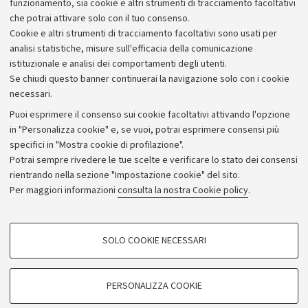
Bologna e con Hagar Hauzer e Jonathan Erez della
funzionamento, sia cookie e altri strumenti di tracciamento facoltativi
Hebrew University of Jerusalem.
che potrai attivare solo con il tuo consenso.
Cookie e altri strumenti di tracciamento facoltativi sono usati per
analisi statistiche, misure sull'efficacia della comunicazione
istituzionale e analisi dei comportamenti degli utenti.
Se chiudi questo banner continuerai la navigazione solo con i cookie
necessari.
Archivio
Puoi esprimere il consenso sui cookie facoltativi attivando l'opzione
in "Personalizza cookie" e, se vuoi, potrai esprimere consensi più
Comunicati stampa
specifici in "Mostra cookie di profilazione".
Redazione
Potrai sempre rivedere le tue scelte e verificare lo stato dei consensi
rientrando nella sezione "Impostazione cookie" del sito.
Rassegna stampa
Per maggiori informazioni
consulta la nostra Cookie policy
.
Seguici su:
COOKIE DI PROFILAZIONE - FACOLTATIVI
SOLO COOKIE NECESSARI
Si tratta di cookie utilizzati per analizzare le caratteristiche della navigazione
degli utenti, creare profili in base al loro comportamento sul sito, per analisi
di marketing.
PERSONALIZZA COOKIE
© Copyright 2026 - ALMA MATER STUDIORUM - Università di
Mostra cookie di profilazione