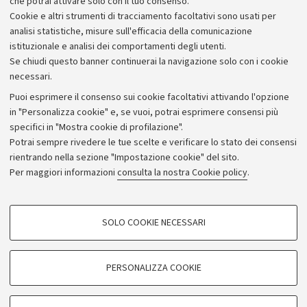
attuazione al Piano Strategico dell’Alma Mater.
che potrai attivare solo con il tuo consenso.
Cookie e altri strumenti di tracciamento facoltativi sono usati per
analisi statistiche, misure sull'efficacia della comunicazione
istituzionale e analisi dei comportamenti degli utenti.
Se chiudi questo banner continuerai la navigazione solo con i cookie
necessari.
Archivio
Puoi esprimere il consenso sui cookie facoltativi attivando l'opzione
in "Personalizza cookie" e, se vuoi, potrai esprimere consensi più
Comunicati stampa
specifici in "Mostra cookie di profilazione".
Redazione
Potrai sempre rivedere le tue scelte e verificare lo stato dei consensi
rientrando nella sezione "Impostazione cookie" del sito.
Rassegna stampa
Per maggiori informazioni
consulta la nostra Cookie policy
.
Seguici su:
COOKIE DI PROFILAZIONE - FACOLTATIVI
SOLO COOKIE NECESSARI
Si tratta di cookie utilizzati per analizzare le caratteristiche della navigazione
degli utenti, creare profili in base al loro comportamento sul sito, per analisi
di marketing.
PERSONALIZZA COOKIE
© Copyright 2026 - ALMA MATER STUDIORUM - Università di
Mostra cookie di profilazione
Bologna - Via Zamboni, 33 - 40126 Bologna - PI: 01131710376 -
Google/Youtube Video
CF: 80007010376