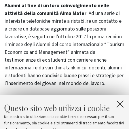
Alumni al fine di un loro coinvolgimento nelle
attività della comunità Alma Mater
. Ad una serie di
interviste telefoniche mirate a ristabilire un contatto e
a creare un database aggiornato sulle posizioni
lavorative, è seguita nell’ottobre 2017 la prima reunion
riminese degli Alumni del corso internazionale “Tourism
Economics and Management” animata da
testimonianze di ex studenti con carriere anche
internazionali e da vari think tank in cui docenti, alumni
e studenti hanno condiviso buone prassi e strategie per
l’inserimento dei giovani nel mondo del lavoro.
Le attività avviate dal Campus di Rimini per il
Questo sito web utilizza i cookie
mantenimento di proficue relazioni con i propri ex
studenti sono in piena sintonia con una delle 12 azioni
Nel nostro sito utilizziamo sia cookie tecnici necessari per il suo
(denominata Alumni) tramite le quali si intende dare
funzionamento, sia cookie e altri strumenti di tracciamento facoltativi