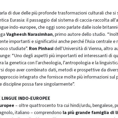
rla di due delle più profonde trasformazioni culturali che si 
antica Eurasia: il passaggio dal sistema di caccia-raccolta all'a
ingue indo-europee, che oggi sono parlate dalle isole britannic
iega
Vagheesh Narasimhan
, primo autore dello studio. “Inol
nte importanti e significativi anche perché l'Asia centrale e
poco studiate”.
Ron Pinhasi
dell'Università di Vienna, altro a
iunge: “Uno degli aspetti più importanti ed interessanti di qu
a la genetica con l'archeologia, l’antropologia e la linguistica.
rsi dopo aver combinato dati, metodi e prospettive da divers
pproccio integrato che fornisce molte più informazioni sul 
e discipline possa fare singolarmente”.
E LINGUE INDO-EUROPEE
europee
– oltre quattrocento tra cui hindi/urdu, bengalese, pu
pagnolo, italiano – comprendono
la più grande famiglia di 