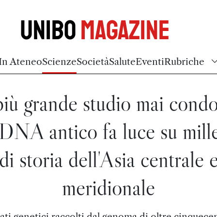
Unibo
Magazine
In Ateneo
Scienze
Società
Salute
Eventi
Rubriche
 più grande studio mai condo
 DNA antico fa luce su mill
di storia dell'Asia centrale 
meridionale
dati genetici raccolti dal genoma di oltre cinquece