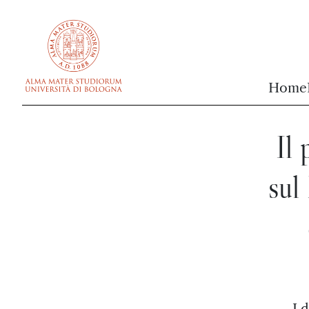
vai al contenuto della pagina
vai al menu di navigazione
Home
Il
sul
I 