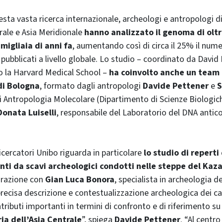
esta vasta ricerca internazionale, archeologi e antropologi d
rale e Asia Meridionale
hanno analizzato il genoma di olt
 migliaia di anni fa
, aumentando così di circa il 25% il nu
 pubblicati a livello globale. Lo studio – coordinato da David
o la Harvard Medical School –
ha coinvolto anche un team d
di Bologna
, formato dagli antropologi
Davide Pettener
e
S
i Antropologia Molecolare (Dipartimento di Scienze Biologic
Donata Luiselli
, responsabile del Laboratorio del DNA antic
ricercatori Unibo riguarda in particolare
lo studio di reperti
nti da scavi archeologici condotti nelle steppe del Kaz
orazione con
Gian Luca Bonora
, specialista in archeologia de
recisa descrizione e contestualizzazione archeologica dei 
tributi importanti in termini di confronto e di riferimento s
ria dell’Asia Centrale
”, spiega
Davide Pettener
. “Al centro