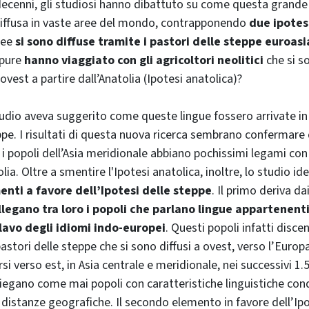
decenni, gli studiosi hanno dibattuto su come questa grande
a diffusa in vaste aree del mondo, contrapponendo
due ipotesi
pee
si sono diffuse tramite i pastori delle steppe euroas
ppure
hanno viaggiato con gli agricoltori neolitici
che si s
ovest a partire dall’Anatolia (Ipotesi anatolica)?
udio aveva suggerito come queste lingue fossero arrivate i
ppe. I risultati di questa nuova ricerca sembrano confermare 
popoli dell’Asia meridionale abbiano pochissimi legami con a
olia. Oltre a smentire l'Ipotesi anatolica, inoltre, lo studio id
nti a favore dell’Ipotesi delle steppe
. Il primo deriva da
llegano tra loro i popoli che parlano lingue appartenenti
slavo degli idiomi indo-europei
. Questi popoli infatti disc
stori delle steppe che si sono diffusi a ovest, verso l’Europa
rsi verso est, in Asia centrale e meridionale, nei successivi 1.
iegano come mai popoli con caratteristiche linguistiche cond
 distanze geografiche. Il secondo elemento in favore dell’Ipo