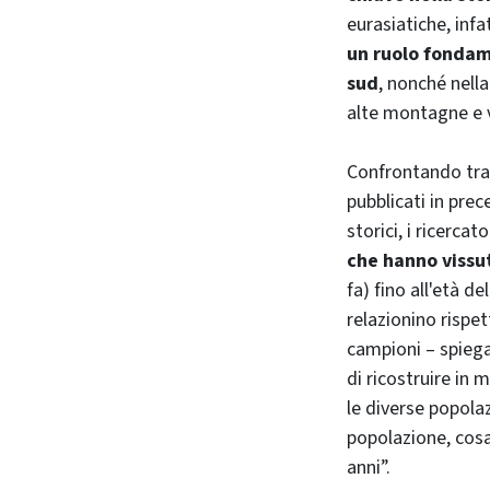
eurasiatiche, infat
un ruolo fondam
sud
, nonché nell
alte montagne e va
Confrontando tra 
pubblicati in pre
storici, i ricercato
che hanno vissut
fa) fino all'età d
relazionino rispet
campioni – spieg
di ricostruire in
le diverse popolaz
popolazione, cosa 
anni”.