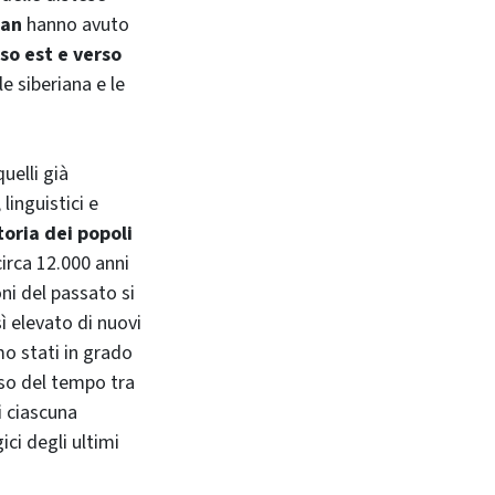
tan
hanno avuto
so est e verso
e siberiana e le
uelli già
linguistici e
toria dei popoli
circa 12.000 anni
oni del passato si
ì elevato di nuovi
o stati in grado
rso del tempo tra
di ciascuna
ci degli ultimi