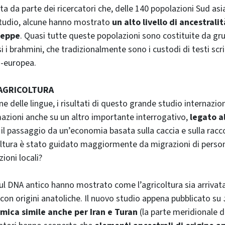
rta da parte dei ricercatori che, delle 140 popolazioni Sud a
studio, alcune hanno mostrato
un alto livello di ancestralit
teppe
. Quasi tutte queste popolazioni sono costituite da gr
si i brahmini, che tradizionalmente sono i custodi di testi scrit
o-europea.
’AGRICOLTURA
ne delle lingue, i risultati di questo grande studio internazi
azioni anche su un altro importante interrogativo,
legato al
: il passaggio da un’economia basata sulla caccia e sulla racc
oltura è stato guidato maggiormente da migrazioni di perso
zioni locali?
sul DNA antico hanno mostrato come l’agricoltura sia arrivat
 con origini anatoliche. Il nuovo studio appena pubblicato su
mica simile anche per Iran e Turan
(la parte meridionale de