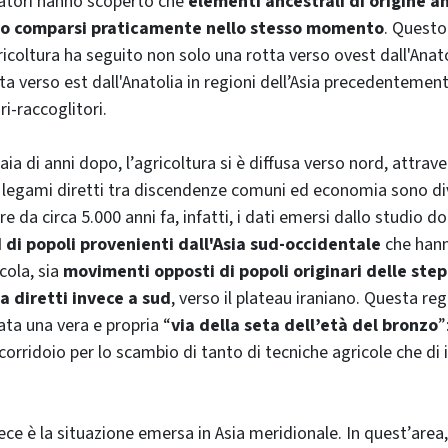
rcatori hanno scoperto che
elementi ancestrali di origine a
ono comparsi praticamente nello stesso momento
. Questo
ricoltura ha seguito non solo una rotta verso ovest dall'Anato
a verso est dall'Anatolia in regioni dell’Asia precedentemen
ri-raccoglitori.
aia di anni dopo, l’agricoltura si è diffusa verso nord, attra
, i legami diretti tra discendenze comuni ed economia sono di
re da circa 5.000 anni fa, infatti, i dati emersi dallo studio
d di popoli provenienti dall'Asia sud-occidentale
che hann
cola, sia
movimenti opposti di popoli originari delle step
a diretti invece a sud
, verso il plateau iraniano. Questa r
ta una vera e propria “
via della seta dell’età del bronzo
”
orridoio per lo scambio di tanto di tecniche agricole che di 
ce è la situazione emersa in Asia meridionale. In quest’area, 