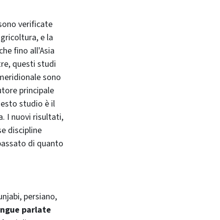
sono verificate
gricoltura, e la
he fino all'Asia
tre, questi studi
 meridionale sono
utore principale
esto studio è il
 I nuovi risultati,
e discipline
passato di quanto
njabi, persiano,
lingue parlate