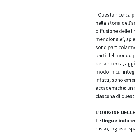
“Questa ricerca pa
nella storia dell’
diffusione delle l
meridionale”, sp
sono particolarme
parti del mondo 
della ricerca, agg
modo in cui integr
infatti, sono eme
accademiche: un a
ciascuna di quest
L’ORIGINE DELL
Le
lingue indo-
russo, inglese, s