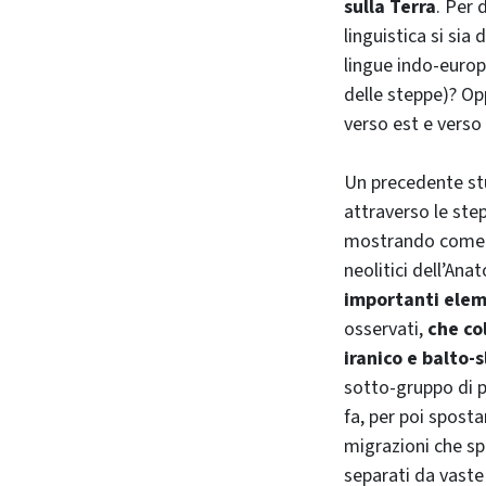
sulla Terra
. Per 
linguistica si si
lingue indo-euro
delle steppe)? O
verso est e verso 
Un precedente st
attraverso le ste
mostrando come i 
neolitici dell’Anat
importanti eleme
osservati,
che co
iranico e balto-
sotto-gruppo di pa
fa, per poi sposta
migrazioni che sp
separati da vaste