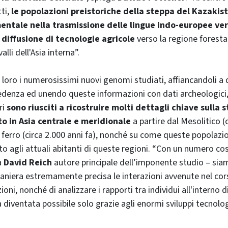
ti,
le popolazioni preistoriche della steppa del Kazakis
entale nella trasmissione delle lingue indo-europee ver
a
diffusione di tecnologie agricole
verso la regione forestal
lli dell'Asia interna”.
loro i numerosissimi nuovi genomi studiati, affiancandoli a q
cedenza ed unendo queste informazioni con dati archeologici, 
ri
sono riusciti a ricostruire molti dettagli chiave sulla s
o in Asia centrale e meridionale
a partire dal Mesolitico (
el ferro (circa 2.000 anni fa), nonché su come queste popolazi
to agli attuali abitanti di queste regioni. “Con un numero cos
a
David Reich
autore principale dell’imponente studio – siam
 maniera estremamente precisa le interazioni avvenute nel co
ioni, nonché di analizzare i rapporti tra individui all'interno 
diventata possibile solo grazie agli enormi sviluppi tecnologi