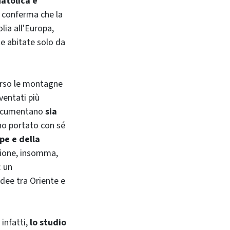
natolica e
 conferma che la
lia all'Europa,
te abitate solo da
verso le montagne
ventati più
 documentano
sia
o portato con sé
pe e della
egione, insomma,
: un
idee tra Oriente e
infatti,
lo studio