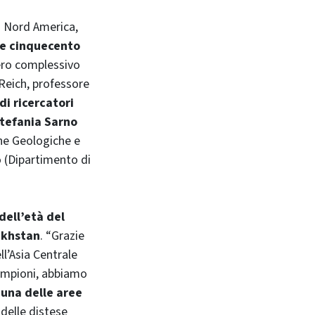
i Nord America,
re cinquecento
mero complessivo
 Reich, professore
i ricercatori
tefania Sarno
he Geologiche e
o (Dipartimento di
 dell’età del
akhstan
. “Grazie
ll’Asia Centrale
campioni, abbiamo
u
una delle aree
 delle distese