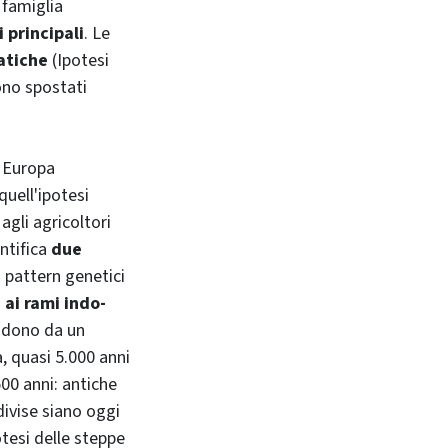
 famiglia
 principali
. Le
iatiche
(Ipotesi
ono spostati
n Europa
quell'ipotesi
gli agricoltori
entifica
due
i pattern genetici
 ai rami indo-
endono da un
, quasi 5.000 anni
500 anni: antiche
ivise siano oggi
tesi delle steppe