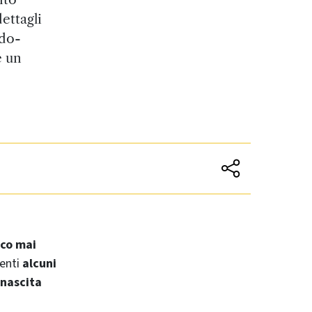
ettagli
ndo-
e un
ico mai
denti
alcuni
nascita