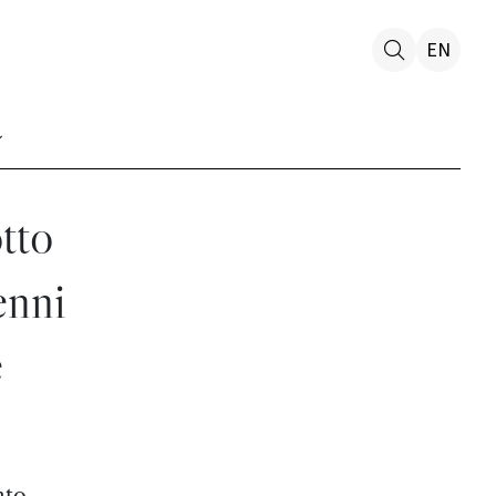
EN
tto
enni
e
nto