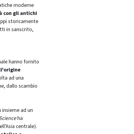
siatiche moderne
à con gli antichi
uppi storicamente
ti in sanscrito,
onale hanno fornito
l'origine
olta ad una
ne, dallo scambio
a insieme ad un
Science
ha
ll’Asia centrale).