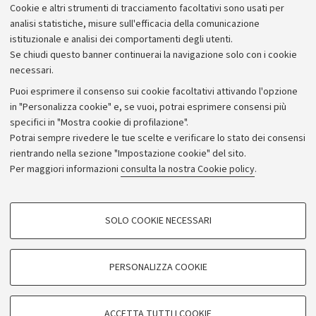
Cookie e altri strumenti di tracciamento facoltativi sono usati per
analisi statistiche, misure sull'efficacia della comunicazione
istituzionale e analisi dei comportamenti degli utenti.
Se chiudi questo banner continuerai la navigazione solo con i cookie
necessari.
Archivio
Puoi esprimere il consenso sui cookie facoltativi attivando l'opzione
in "Personalizza cookie" e, se vuoi, potrai esprimere consensi più
Comunicati stampa
specifici in "Mostra cookie di profilazione".
Redazione
Potrai sempre rivedere le tue scelte e verificare lo stato dei consensi
rientrando nella sezione "Impostazione cookie" del sito.
Rassegna stampa
Per maggiori informazioni
consulta la nostra Cookie policy
.
Seguici su:
COOKIE DI PROFILAZIONE - FACOLTATIVI
SOLO COOKIE NECESSARI
Si tratta di cookie utilizzati per analizzare le caratteristiche della navigazione
degli utenti, creare profili in base al loro comportamento sul sito, per analisi
di marketing.
PERSONALIZZA COOKIE
© Copyright 2026 - ALMA MATER STUDIORUM - Università di
Mostra cookie di profilazione
Bologna - Via Zamboni, 33 - 40126 Bologna - PI: 01131710376 -
Google/Youtube Video
CF: 80007010376
COOKIE TECNICI - NECESSARI
ACCETTA TUTTI I COOKIE