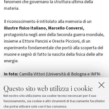
fenomeni che governano la struttura ultima della
materia.
Il riconoscimento è intitolato alla memoria di un
illustre fisico italiano, Marcello Conversi,
protagonista negli anni della Seconda guerra mondiale,
insieme a Ettore Pancini e Oreste Piccioni, di un
esperimento fondamentale che portò alla scoperta del
muone e segnò di fatto la nascita della fisica delle alte
energie.
In foto:
Camilla Vittori (Università di Bologna e INFN-
Sezione Bologna) e Stefano Manzoni dell’Università di
Questo sito web utilizza i cookie
Milano, vincitori ex-aequo, al momento della
premiazione, avvenuta a Roma il 27 maggio 2019, da
Nel nostro sito utilizziamo sia cookie tecnici necessari per il suo
parte del Professor Nando Ferroni, all’epoca Presidente
funzionamento, sia cookie e altri strumenti di tracciamento facoltativi
dell’Istituto Nazionale di Fisica Nucleare.
che potrai attivare solo con il tuo consenso.