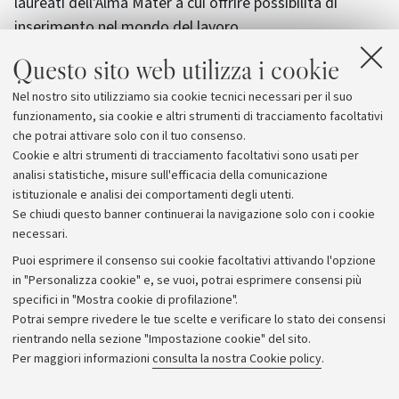
laureati dell'Alma Mater a cui offrire possibilità di
inserimento nel mondo del lavoro.
Questo sito web utilizza i cookie
La giornata con i referenti risorse umane delle aziende
darà agli studenti Unibo la possibilità di conoscere
Nel nostro sito utilizziamo sia cookie tecnici necessari per il suo
concretamente il settore moda, le offerte di
funzionamento, sia cookie e altri strumenti di tracciamento facoltativi
inserimento professionale e i profili più ricercati.
che potrai attivare solo con il tuo consenso.
Cookie e altri strumenti di tracciamento facoltativi sono usati per
analisi statistiche, misure sull'efficacia della comunicazione
istituzionale e analisi dei comportamenti degli utenti.
Se chiudi questo banner continuerai la navigazione solo con i cookie
necessari.
Archivio
Puoi esprimere il consenso sui cookie facoltativi attivando l'opzione
in "Personalizza cookie" e, se vuoi, potrai esprimere consensi più
Comunicati stampa
specifici in "Mostra cookie di profilazione".
Redazione
Potrai sempre rivedere le tue scelte e verificare lo stato dei consensi
rientrando nella sezione "Impostazione cookie" del sito.
Rassegna stampa
Per maggiori informazioni
consulta la nostra Cookie policy
.
Seguici su: