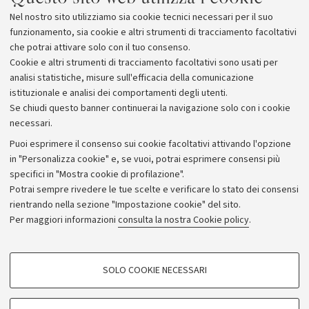
Nel nostro sito utilizziamo sia cookie tecnici necessari per il suo
funzionamento, sia cookie e altri strumenti di tracciamento facoltativi
che potrai attivare solo con il tuo consenso.
Cookie e altri strumenti di tracciamento facoltativi sono usati per
analisi statistiche, misure sull'efficacia della comunicazione
istituzionale e analisi dei comportamenti degli utenti.
Se chiudi questo banner continuerai la navigazione solo con i cookie
necessari.
Archivio
Puoi esprimere il consenso sui cookie facoltativi attivando l'opzione
in "Personalizza cookie" e, se vuoi, potrai esprimere consensi più
Comunicati stampa
specifici in "Mostra cookie di profilazione".
Redazione
Potrai sempre rivedere le tue scelte e verificare lo stato dei consensi
rientrando nella sezione "Impostazione cookie" del sito.
Rassegna stampa
Per maggiori informazioni
consulta la nostra Cookie policy
.
Seguici su:
COOKIE DI PROFILAZIONE - FACOLTATIVI
SOLO COOKIE NECESSARI
Si tratta di cookie utilizzati per analizzare le caratteristiche della navigazione
degli utenti, creare profili in base al loro comportamento sul sito, per analisi
di marketing.