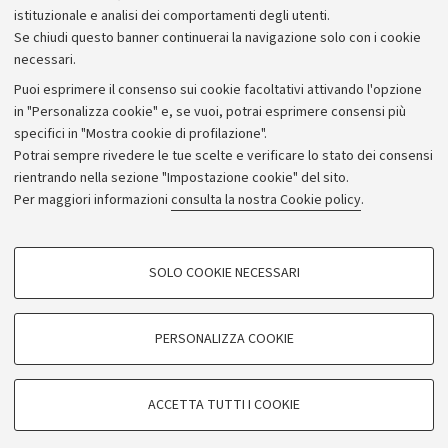
istituzionale e analisi dei comportamenti degli utenti.
Se chiudi questo banner continuerai la navigazione solo con i cookie
necessari.
Archivio
Puoi esprimere il consenso sui cookie facoltativi attivando l'opzione
in "Personalizza cookie" e, se vuoi, potrai esprimere consensi più
Comunicati stampa
specifici in "Mostra cookie di profilazione".
Redazione
Potrai sempre rivedere le tue scelte e verificare lo stato dei consensi
rientrando nella sezione "Impostazione cookie" del sito.
Rassegna stampa
Per maggiori informazioni
consulta la nostra Cookie policy
.
Seguici su:
COOKIE DI PROFILAZIONE - FACOLTATIVI
SOLO COOKIE NECESSARI
Si tratta di cookie utilizzati per analizzare le caratteristiche della navigazione
degli utenti, creare profili in base al loro comportamento sul sito, per analisi
di marketing.
PERSONALIZZA COOKIE
© Copyright 2026 - ALMA MATER STUDIORUM - Università di
Mostra cookie di profilazione
Bologna - Via Zamboni, 33 - 40126 Bologna - PI: 01131710376 -
Google/Youtube Video
CF: 80007010376
COOKIE TECNICI - NECESSARI
ACCETTA TUTTI I COOKIE
Facebook
Privacy
Note legali
Impostazioni Cookie
Si tratta di cookie tecnici utilizzati, a titolo esemplificativo, per il corretto