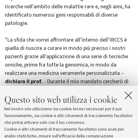
ricerche nell'ambito delle malattie rare e, negli anni, ha
identificato numerosi geni responsabili di diverse
patologie.
"La sfida che vorrei affrontare all’interno dell’IRCCS è
quella di riuscire a curare in modo più preciso i nostri
pazienti grazie all’applicazione di una serie di tecniche
omiche, prime fra tutte la genomica, in modo da
realizzare una medicina veramente personalizzata –
dichiara il prof.
- Durante il mio mandato cercherò di
creare sinergie all’interno della nostra azienda per
Questo sito web utilizza i cookie
concentrare tutte le forze nel realizzare un IRCCS a
dimensione di paziente, cioè che metta il paziente al
Nel nostro sito utilizziamo sia cookie tecnici necessari per il suo
centro delle azioni del ricercatore, delle sue attività di
funzionamento, sia cookie e altri strumenti di tracciamento facoltativi
ricerca e delle sue cure".
che potrai attivare solo con il tuo consenso.
Cookie e altri strumenti di tracciamento facoltativi sono usati per
analisi statistiche, misure sull'efficacia della comunicazione