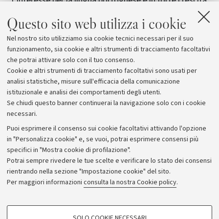
"L'interesse per la lingua portoghese è in forte crescita
- ha detto il prof. Roberto Vecchi - Lo dimostra la rete
Questo sito web utilizza i cookie
di 900 studiosi che, per mezzo dell'associazione,
promuove la diffusione del portoghese nel mondo".
Nel nostro sito utilizziamo sia cookie tecnici necessari per il suo
funzionamento, sia cookie e altri strumenti di tracciamento facoltativi
che potrai attivare solo con il tuo consenso.
Cookie e altri strumenti di tracciamento facoltativi sono usati per
analisi statistiche, misure sull'efficacia della comunicazione
istituzionale e analisi dei comportamenti degli utenti.
Se chiudi questo banner continuerai la navigazione solo con i cookie
necessari.
Archivio
Puoi esprimere il consenso sui cookie facoltativi attivando l'opzione
in "Personalizza cookie" e, se vuoi, potrai esprimere consensi più
Comunicati stampa
specifici in "Mostra cookie di profilazione".
Redazione
Potrai sempre rivedere le tue scelte e verificare lo stato dei consensi
rientrando nella sezione "Impostazione cookie" del sito.
Rassegna stampa
Per maggiori informazioni
consulta la nostra Cookie policy
.
Seguici su:
COOKIE DI PROFILAZIONE - FACOLTATIVI
SOLO COOKIE NECESSARI