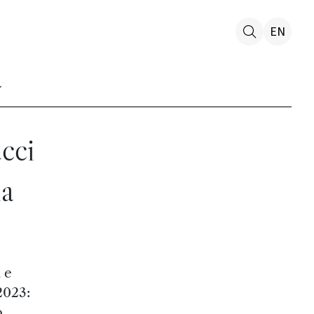
EN
cci
la
 e
2023:
o