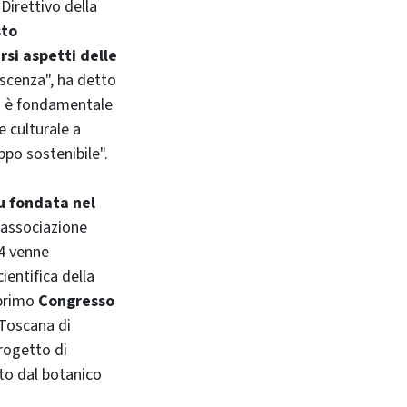
Direttivo della
sto
rsi aspetti delle
oscenza", ha detto
 è fondamentale
e culturale a
ppo sostenibile".
u fondata nel
 associazione
44 venne
cientifica della
 primo
Congresso
 Toscana di
progetto di
ito dal botanico