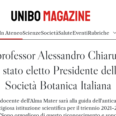
Unibo
Magazine
In Ateneo
Scienze
Società
Salute
Eventi
Rubriche
 professor Alessandro Chiaru
 stato eletto Presidente del
Società Botanica Italiana
l docente dell'Alma Mater sarà alla guida dell'antica
tigiosa istituzione scientifica per il triennio 2021-
"Sono orgoglioso di questo riconoscimento e son