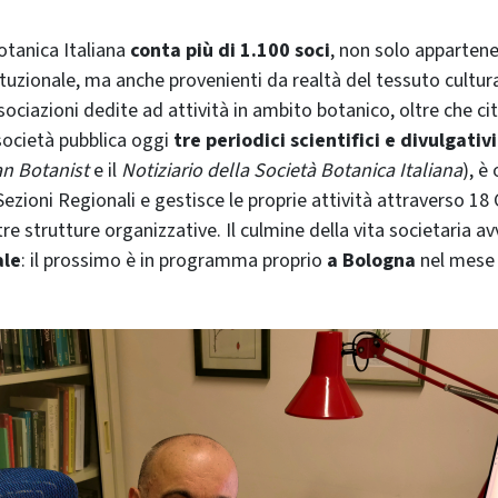
otanica Italiana
conta più di 1.100 soci
, non solo apparten
tuzionale, ma anche provenienti da realtà del tessuto cultura
ociazioni dedite ad attività in ambito botanico, oltre che cit
società pubblica oggi
tre periodici scientifici e divulgativi
ian Botanist
e il
Notiziario della Società Botanica Italiana
), è
Sezioni Regionali e gestisce le proprie attività attraverso 18
e strutture organizzative. Il culmine della vita societaria av
ale
: il prossimo è in programma proprio
a Bologna
nel mese 