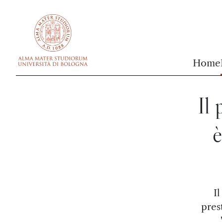
vai al contenuto della pagina
vai al menu di navigazione
Home
Il
è
I
pres