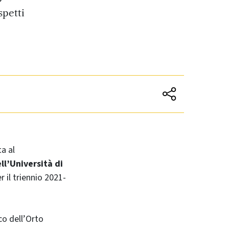
spetti
a al
ll’Università di
r il triennio 2021-
co dell’Orto