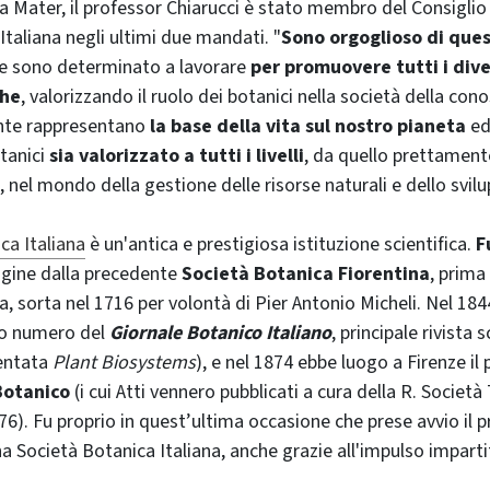
a Mater, il professor Chiarucci è stato membro del Consiglio 
Italiana negli ultimi due mandati. "
Sono orgoglioso di que
e sono determinato a lavorare
per promuovere tutti i dive
che
, valorizzando il ruolo dei botanici nella società della con
ante rappresentano
la base della vita sul nostro pianeta
ed
otanici
sia valorizzato a tutti i livelli
, da quello prettament
, nel mondo della gestione delle risorse naturali e dello svilu
ca Italiana
è un'antica e prestigiosa istituzione scientifica.
F
igine dalla precedente
Società Botanica Fiorentina
, prima
a, sorta nel 1716 per volontà di Pier Antonio Micheli. Nel 18
mo numero del
Giornale Botanico Italiano
, principale rivista s
ventata
Plant Biosystems
), e nel 1874 ebbe luogo a Firenze il
Botanico
(i cui Atti vennero pubblicati a cura della R. Società
76). Fu proprio in quest’ultima occasione che prese avvio il 
na Società Botanica Italiana, anche grazie all'impulso impart