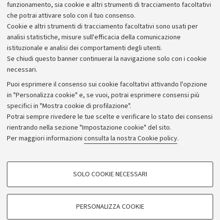
produttive della Camera e Ambiente e Industria del
funzionamento, sia cookie e altri strumenti di tracciamento facoltativi
Senato.
che potrai attivare solo con il tuo consenso.
Cookie e altri strumenti di tracciamento facoltativi sono usati per
analisi statistiche, misure sull'efficacia della comunicazione
istituzionale e analisi dei comportamenti degli utenti.
Se chiudi questo banner continuerai la navigazione solo con i cookie
necessari.
Archivio
Puoi esprimere il consenso sui cookie facoltativi attivando l'opzione
in "Personalizza cookie" e, se vuoi, potrai esprimere consensi più
Comunicati stampa
specifici in "Mostra cookie di profilazione".
Redazione
Potrai sempre rivedere le tue scelte e verificare lo stato dei consensi
rientrando nella sezione "Impostazione cookie" del sito.
Rassegna stampa
Per maggiori informazioni
consulta la nostra Cookie policy
.
Seguici su:
COOKIE DI PROFILAZIONE - FACOLTATIVI
SOLO COOKIE NECESSARI
Si tratta di cookie utilizzati per analizzare le caratteristiche della navigazione
degli utenti, creare profili in base al loro comportamento sul sito, per analisi
di marketing.
PERSONALIZZA COOKIE
© Copyright 2026 - ALMA MATER STUDIORUM - Università di
Mostra cookie di profilazione