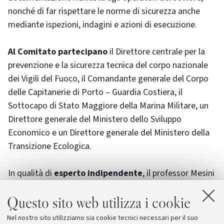
nonché di far rispettare le norme di sicurezza anche
mediante ispezioni, indagini e azioni di esecuzione.
Al Comitato partecipano
il Direttore centrale per la
prevenzione e la sicurezza tecnica del corpo nazionale
dei Vigili del Fuoco, il Comandante generale del Corpo
delle Capitanerie di Porto – Guardia Costiera, il
Sottocapo di Stato Maggiore della Marina Militare, un
Direttore generale del Ministero dello Sviluppo
Economico e un Direttore generale del Ministero della
Transizione Ecologica.
In qualità di
esperto indipendente
, il professor Mesini
aveva già presieduto il Comitato nel passato triennio:
il
Questo sito web utilizza i cookie
suo incarico di Presidente è stato ora confermato
con il via libera delle commissioni Ambiente e Attività
Nel nostro sito utilizziamo sia cookie tecnici necessari per il suo