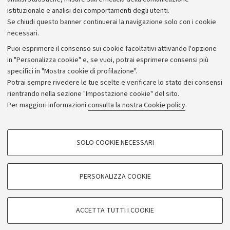
istituzionale e analisi dei comportamenti degli utenti.
Se chiudi questo banner continuerai la navigazione solo con i cookie
necessari.
Archivio
Puoi esprimere il consenso sui cookie facoltativi attivando l'opzione
in "Personalizza cookie" e, se vuoi, potrai esprimere consensi più
Comunicati stampa
specifici in "Mostra cookie di profilazione".
Redazione
Potrai sempre rivedere le tue scelte e verificare lo stato dei consensi
rientrando nella sezione "Impostazione cookie" del sito.
Rassegna stampa
Per maggiori informazioni
consulta la nostra Cookie policy
.
Seguici su:
COOKIE DI PROFILAZIONE - FACOLTATIVI
SOLO COOKIE NECESSARI
Si tratta di cookie utilizzati per analizzare le caratteristiche della navigazione
degli utenti, creare profili in base al loro comportamento sul sito, per analisi
di marketing.
PERSONALIZZA COOKIE
© Copyright 2026 - ALMA MATER STUDIORUM - Università di
Mostra cookie di profilazione
Bologna - Via Zamboni, 33 - 40126 Bologna - PI: 01131710376 -
Google/Youtube Video
CF: 80007010376
COOKIE TECNICI - NECESSARI
ACCETTA TUTTI I COOKIE
Facebook
Privacy
Note legali
Impostazioni Cookie
Si tratta di cookie tecnici utilizzati, a titolo esemplificativo, per il corretto