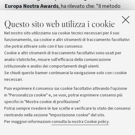
Europa Nostra Awards
, ha rilevato che: "Il metodo
messo a punto nel progetto HAP4MARBLE è replicabile
Questo sito web utilizza i cookie
e sta venendo testato in un vasto numero di siti. Il
progetto ha anche avuto un impatto sociale positivo,
Nel nostro sito utilizziamo sia cookie tecnici necessari per il suo
grazie ad iniziative di disseminazione presso il pubblico
funzionamento, sia cookie e altri strumenti di tracciamento facoltativi
e soggetti al di fuori della comunità di ricerca".
che potrai attivare solo con il tuo consenso.
Cookie e altri strumenti di tracciamento facoltativi sono usati per
analisi statistiche, misure sull'efficacia della comunicazione
istituzionale e analisi dei comportamenti degli utenti.
Se chiudi questo banner continuerai la navigazione solo con i cookie
necessari.
Archivio
Puoi esprimere il consenso sui cookie facoltativi attivando l'opzione
in "Personalizza cookie" e, se vuoi, potrai esprimere consensi più
Comunicati stampa
specifici in "Mostra cookie di profilazione".
Redazione
Potrai sempre rivedere le tue scelte e verificare lo stato dei consensi
rientrando nella sezione "Impostazione cookie" del sito.
Rassegna stampa
Per maggiori informazioni
consulta la nostra Cookie policy
.
Seguici su: