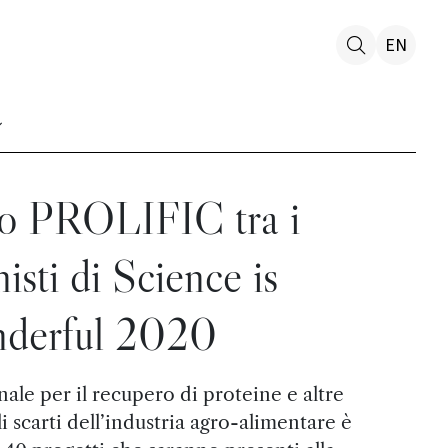
EN
tto PROLIFIC tra i
isti di Science is
derful 2020
nale per il recupero di proteine e altre
i scarti dell’industria agro-alimentare è