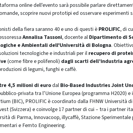
ttaforma online dell'evento sarà possibile parlare direttamen
domande, scoprire nuovi prototipi ed osservare esperimenti sc
nisti della fiera saranno 40 e uno di questi è
PROLIFIC
, di c
ofessoressa
Annalisa Tassoni
, docente al
Dipartimento di S
ogiche e Ambientali dell'Università di Bologna
. Obietti
luzioni tecnologiche e industriali per il
recupero di protei
ive
(come fibre e polifenoli)
dagli scarti dell’industria ag
produzioni di legumi, funghi e caffè.
tre 4,5 milioni di euro
dal
Bio-Based Industries Joint Un
pubblico-privata tra l’Unione Europea (programma H2020) e 
tium (BIC), PROLIFIC è coordinato dalla FHNW Università di
est (Svizzera) e coinvolge 17 partner di cui – tra i partner ita
rsità di Parma, Innovacoop, illycaffè, Stazione Sperimentale p
imentari e Femto Engineering.