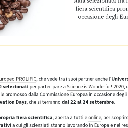
stata selezionata tra 
fiera scientifica p
occasione degli Eu
europeo PROLIFIC
, che vede tra i suoi partner anche l’
Univers
0 selezionati
per partecipare a
Science is Wonderful! 2020
, 
ale promosso dalla Commissione Europea in occasione degli
vation Days
, che si terranno
dal 22 al 24 settembre
.
ropria fiera scientifica
, aperta a tutti e
online
, per scoprir
vativi
a cui gli scienziati stanno lavorando in Europa e nel r