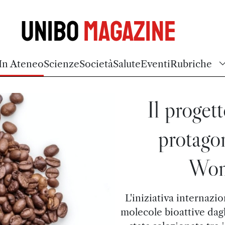
Unibo
Magazine
In Ateneo
Scienze
Società
Salute
Eventi
Rubriche
Il proge
protagon
Won
L'iniziativa internazio
molecole bioattive dagl