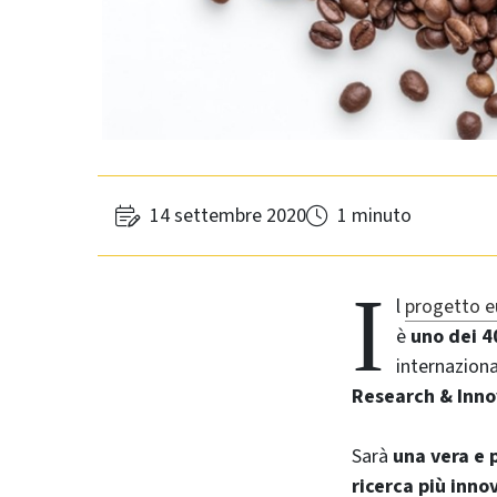
14 settembre 2020
1 minuto
I
l
progetto 
è
uno dei 4
internazion
Research & Inno
Sarà
una vera e p
ricerca più inno