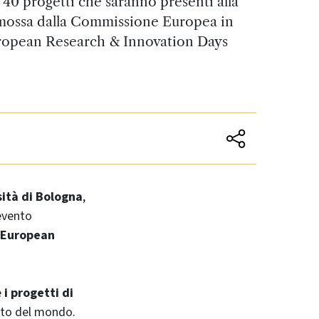
i 40 progetti che saranno presenti alla
romossa dalla Commissione Europea in
ropean Research & Innovation Days
ità di Bologna
,
evento
European
e
i progetti di
esto del mondo.