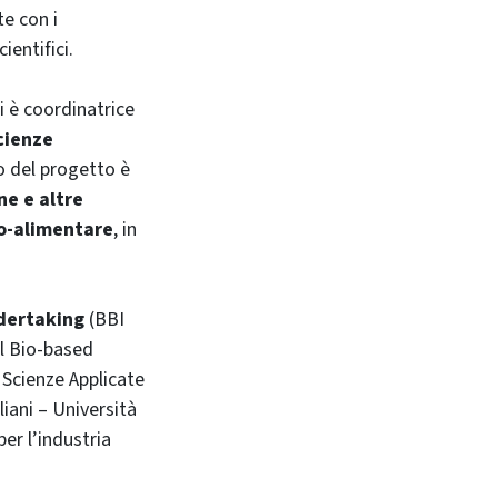
te con i
ientifici.
ui è coordinatrice
cienze
vo del progetto è
ne e altre
ro-alimentare
, in
dertaking
(BBI
il Bio-based
 Scienze Applicate
liani – Università
er l’industria