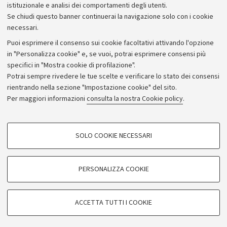
istituzionale e analisi dei comportamenti degli utenti.
Se chiudi questo banner continuerai la navigazione solo con i cookie
necessari.
Archivio
Puoi esprimere il consenso sui cookie facoltativi attivando l'opzione
in "Personalizza cookie" e, se vuoi, potrai esprimere consensi più
Comunicati stampa
specifici in "Mostra cookie di profilazione".
Redazione
Potrai sempre rivedere le tue scelte e verificare lo stato dei consensi
rientrando nella sezione "Impostazione cookie" del sito.
Rassegna stampa
Per maggiori informazioni
consulta la nostra Cookie policy
.
Seguici su:
COOKIE DI PROFILAZIONE - FACOLTATIVI
SOLO COOKIE NECESSARI
Si tratta di cookie utilizzati per analizzare le caratteristiche della navigazione
degli utenti, creare profili in base al loro comportamento sul sito, per analisi
di marketing.
PERSONALIZZA COOKIE
© Copyright 2026 - ALMA MATER STUDIORUM - Università di
Mostra cookie di profilazione
Bologna - Via Zamboni, 33 - 40126 Bologna - PI: 01131710376 -
Google/Youtube Video
CF: 80007010376
COOKIE TECNICI - NECESSARI
ACCETTA TUTTI I COOKIE
Facebook
Privacy
Note legali
Impostazioni Cookie
Si tratta di cookie tecnici utilizzati, a titolo esemplificativo, per il corretto
Vimeo